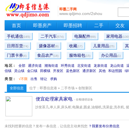
即墨二手网
www.qdjimo.com/2shou
首页
即墨房产
即墨招聘
二手
交友
手机通信
二手汽车
电脑配件
家用电器
(165)
(574)
(69)
(130
日用百货
摄像器材
收藏
儿童用品
其
(74)
(9)
(17)
(25)
门票卡券
食品农产
服饰箱包
办公用品
(4)
(18)
(15)
(1)
地 区：
全部
通济街道
潮海街道
环秀街道
北安街道
龙泉街道
龙山街道
信镇
灵山镇
金口镇
田横镇
开发区
蓝色新区
通济新区
其他
和达熙园
绿
类 型：
√不限
出售
转让
求购
全部信息
位于：
即墨信息港
»
二手市场
» 创智新区
便宜处理家具家电
- 全顺缝纫设备
沙发茶几,单人床,床头柜,电脑桌,圆桌,油烟机,洗菜盆,洗衣机, 挺新的
未找到想要的信息？发布一条信息，让信息主动来找您
？我要发布分类信息