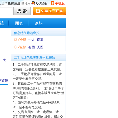
会员？
免费注册
也可用
QQ登录
手机版
镇
团购
论坛
信息特征筛选查找
◎
√全部
个人
商家
◎
√全部
有图
无图
二手市场信息查询及交易须知
镇
大
1、二手物品可能存在交易风险，请
交易前一定要查看物主的正规发票。
2、二手物品可能存在质量问题，请
一定要先看货再交易。
何置顶
3、超低价二手产品可能存在交易陷
阱,用户要自己辨别。（如低价二手车
可能是抵押车、盗抢车以及大事故“整
容”的车等）
4、如对方使用外地电话/手机联系，
请一定不要与之交易。
5、交易有风险，请一定谨慎！请一
定注意识别验证信息的虚假。据此交