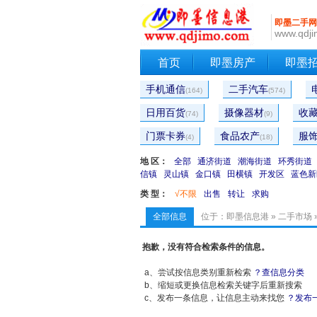
即墨二手网
www.qdji
首页
即墨房产
即墨
手机通信
二手汽车
(164)
(574)
日用百货
摄像器材
收
(74)
(9)
门票卡券
食品农产
服
(4)
(18)
地 区：
全部
通济街道
潮海街道
环秀街道
信镇
灵山镇
金口镇
田横镇
开发区
蓝色新
类 型：
√不限
出售
转让
求购
全部信息
位于：
即墨信息港
»
二手市场
抱歉，没有符合检索条件的信息。
a、尝试按信息类别重新检索
？查信息分类
b、缩短或更换信息检索关键字后重新搜索
c、发布一条信息，让信息主动来找您
？发布