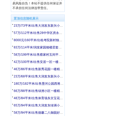
易风险自负！本站不提供任何保证并
不承担任何法律连带责任。
置顶信息随机展示
23万/73平米/出售大润发东新兴小区四楼简装套三
57万/112平米/出售28中学区房永合花园五楼带阁楼精装修位置好
8000元/160平米/出租考院新村独院二层家电家具齐全拎包入住
83万/114平米/润发家园矮楼层套三精装修拎包入住
58万/199平米/出售蔡家村五间平房带超大院子
42万/100平米/出售安居一区一楼简装套三位置好
46万/86平米/出售新秀花园一楼精装修套二位置好
23万/68平米/出售大润发东新兴小区二楼简装进门是客厅
180万/182平米/出售墨河公园西将军楼旁大产权二层边户停车方便
66万/98平米/出售绿洲小区一楼精装修套三送地下室
48万/84平米/出售体育场东京宝花园西区黄金楼层精装修套三
65万/94平米/出售大润发东绿洲小区三楼简装套三
58万/94平米/出售德馨二八御园好楼层简装修套二