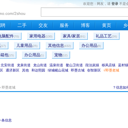
欢迎您：网友，请
登录
不是
mo.com/2shou
招聘
二手
交友
服务
博客
黄页
乡
电脑配件
家用电器
家具/家居
礼品工艺
(70)
(130)
(91)
(26)
藏
儿童用品
其他信息
办公用品
(17)
(25)
(432)
(8)
饰箱包
办公用品
宠物
(15)
(1)
(12)
北安街道
龙泉街道
龙山街道
温泉街道
鳌山卫街道
段泊岚镇
移风店镇
蓝村
区
通济新区
其他
和达熙园
绿城岘山花城
即墨古城
创智新区
√即墨老城
» 即墨老城
？信息如
一条信息