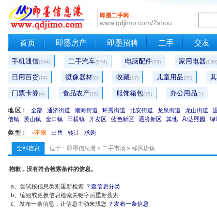
即墨二手网
www.qdjimo.com/2shou
首页
即墨房产
即墨招聘
二手
交友
手机通信
二手汽车
电脑配件
家用电器
(164)
(574)
(70)
(130
日用百货
摄像器材
收藏
儿童用品
其
(74)
(9)
(17)
(25)
门票卡券
食品农产
服饰箱包
办公用品
(4)
(18)
(15)
(1)
地 区：
全部
通济街道
潮海街道
环秀街道
北安街道
龙泉街道
龙山街道
信镇
灵山镇
金口镇
田横镇
开发区
蓝色新区
通济新区
其他
和达熙园
绿
类 型：
√不限
出售
转让
求购
全部信息
位于：
即墨信息港
»
二手市场
» 移风店镇
抱歉，没有符合检索条件的信息。
a、尝试按信息类别重新检索
？查信息分类
b、缩短或更换信息检索关键字后重新搜索
c、发布一条信息，让信息主动来找您
？发布一条信息