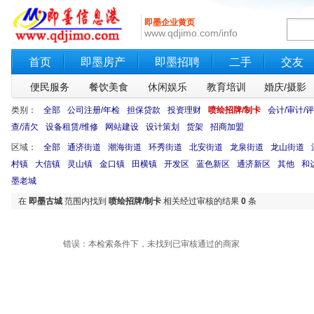
即墨企业黄页
www.qdjimo.com/info
首页
即墨房产
即墨招聘
二手
交友
便民服务
餐饮美食
休闲娱乐
教育培训
婚庆/摄影
类别：
全部
公司注册/年检
担保贷款
投资理财
喷绘招牌/制卡
会计/审计/
查/清欠
设备租赁/维修
网站建设
设计策划
货架
招商加盟
区域：
全部
通济街道
潮海街道
环秀街道
北安街道
龙泉街道
龙山街道
村镇
大信镇
灵山镇
金口镇
田横镇
开发区
蓝色新区
通济新区
其他
和
墨老城
在
即墨古城
范围内找到
喷绘招牌/制卡
相关经过审核的结果
0
条
错误：本检索条件下，未找到已审核通过的商家