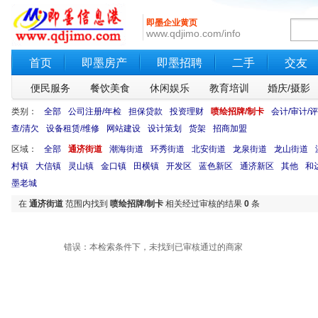
即墨企业黄页
www.qdjimo.com/info
首页
即墨房产
即墨招聘
二手
交友
便民服务
餐饮美食
休闲娱乐
教育培训
婚庆/摄影
类别：
全部
公司注册/年检
担保贷款
投资理财
喷绘招牌/制卡
会计/审计/
查/清欠
设备租赁/维修
网站建设
设计策划
货架
招商加盟
区域：
全部
通济街道
潮海街道
环秀街道
北安街道
龙泉街道
龙山街道
村镇
大信镇
灵山镇
金口镇
田横镇
开发区
蓝色新区
通济新区
其他
和
墨老城
在
通济街道
范围内找到
喷绘招牌/制卡
相关经过审核的结果
0
条
错误：本检索条件下，未找到已审核通过的商家