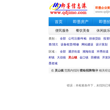
即墨企业黄
www.qdji
首页
即墨房产
即墨
便民服务
餐饮美食
休闲娱
类别：
全部
公司注册/年检
担保贷款
投资
查/清欠
设备租赁/维修
网站建设
设计策划
区域：
全部
通济街道
潮海街道
环秀街道
村镇
大信镇
灵山镇
金口镇
田横镇
开发
墨老城
在
灵山镇
范围内找到
喷绘招牌/制卡
相关经
错误：本检索条件下，未找到已