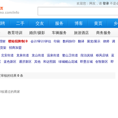
欢迎您：网友，请
登录
不是
页
mo.com/info
招聘
二手
交友
服务
博客
黄页
乡
乐
教育培训
婚庆/摄影
车辆服务
旅游酒店
商务服务
理财
喷绘招牌/制卡
会计/审计/评估
印刷
数码快印
翻译
展览/展示
律师
调
货架
招商加盟
北安街道
龙泉街道
龙山街道
温泉街道
鳌山卫街道
段泊岚镇
移风店镇
蓝
区
蓝色新区
通济新区
其他
和达熙园
绿城岘山花城
即墨古城
创智新区
即
过审核的结果
0
条
审核通过的商家