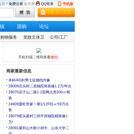
会员？
免费注册
也可用
QQ登录
手机版
镇
团购
论坛
购物服务
党政文体卫
公司/工厂
手机扫描二维码查看
微站
↑
商家最新信息
本科/40岁/男士征婚找对象
28009庄头村二层独院简装修1.2万/年出
28070店子山二路1-2层网点房200㎡精
装
24909盟旺世家一期1/12F81㎡59万出
售
28079窑头新村三间平房独院精装修1
万/
28091紧邻山大附小初中、山东大学二