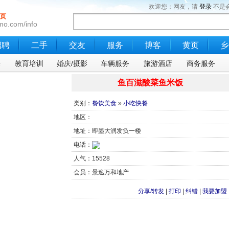
欢迎您：网友，请
登录
不是
页
mo.com/info
招聘
二手
交友
服务
博客
黄页
乡
乐
教育培训
婚庆/摄影
车辆服务
旅游酒店
商务服务
鱼百滋酸菜鱼米饭
类别：
餐饮美食
»
小吃快餐
地区：
地址：即墨大润发负一楼
电话：
人气：15528
会员：景逸万和地产
分享/转发
|
打印
|
纠错
|
我要加盟