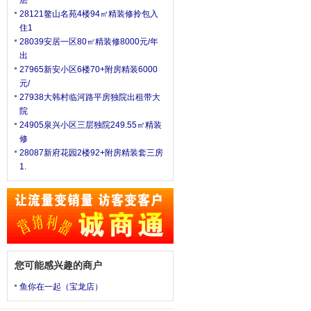
层
28121鳌山名苑4楼94㎡精装修拎包入
住1
28039安居一区80㎡精装修8000元/年
出
27965新安小区6楼70+附房精装6000
元/
27938大韩村临河路平房独院出租带大
院
24905泉兴小区三层独院249.55㎡精装
修
28087新府花园2楼92+附房精装套三房
1.
您可能感兴趣的商户
鱼你在一起（宝龙店）