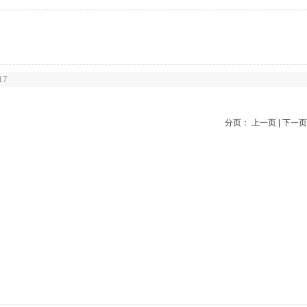
17
分页： 上一页 | 下一页