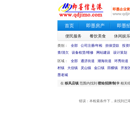
即墨企业黄
www.qdji
首页
即墨房产
即墨
便民服务
餐饮美食
休闲娱
类别：
全部
公司注册/年检
担保贷款
投资
查/清欠
设备租赁/维修
网站建设
设计策划
区域：
全部
通济街道
潮海街道
环秀街道
村镇
大信镇
灵山镇
金口镇
田横镇
开发
墨老城
在
移风店镇
范围内找到
喷绘招牌/制卡
相关
错误：本检索条件下，未找到已