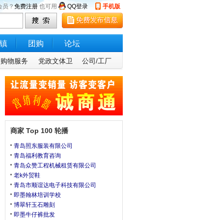
会员？
免费注册
也可用
QQ登录
手机版
镇
团购
论坛
购物服务
党政文体卫
公司/工厂
商家 Top 100 轮播
青岛照东服装有限公司
青岛福利教育咨询
青岛众赞工程机械租赁有限公司
老k外贸鞋
青岛市顺谊达电子科技有限公司
即墨翰林培训学校
博翠轩玉石雕刻
即墨牛仔裤批发