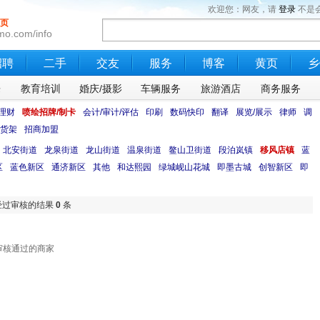
欢迎您：网友，请
登录
不是
页
mo.com/info
招聘
二手
交友
服务
博客
黄页
乡
乐
教育培训
婚庆/摄影
车辆服务
旅游酒店
商务服务
理财
喷绘招牌/制卡
会计/审计/评估
印刷
数码快印
翻译
展览/展示
律师
调
货架
招商加盟
北安街道
龙泉街道
龙山街道
温泉街道
鳌山卫街道
段泊岚镇
移风店镇
蓝
区
蓝色新区
通济新区
其他
和达熙园
绿城岘山花城
即墨古城
创智新区
即
经过审核的结果
0
条
审核通过的商家