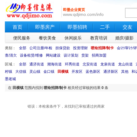
即墨企业黄页
www.qdjimo.com/info
首页
即墨房产
即墨招聘
二手
交友
便民服务
餐饮美食
休闲娱乐
教育培训
婚庆/摄影
类别：
全部
公司注册/年检
担保贷款
投资理财
喷绘招牌/制卡
会计/审计/
查/清欠
设备租赁/维修
网站建设
设计策划
货架
招商加盟
区域：
全部
通济街道
潮海街道
环秀街道
北安街道
龙泉街道
龙山街道
村镇
大信镇
灵山镇
金口镇
田横镇
开发区
蓝色新区
通济新区
其他
和
墨老城
在
田横镇
范围内找到
喷绘招牌/制卡
相关经过审核的结果
0
条
错误：本检索条件下，未找到已审核通过的商家