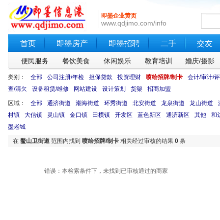
即墨企业黄页
www.qdjimo.com/info
首页
即墨房产
即墨招聘
二手
交友
便民服务
餐饮美食
休闲娱乐
教育培训
婚庆/摄影
类别：
全部
公司注册/年检
担保贷款
投资理财
喷绘招牌/制卡
会计/审计/
查/清欠
设备租赁/维修
网站建设
设计策划
货架
招商加盟
区域：
全部
通济街道
潮海街道
环秀街道
北安街道
龙泉街道
龙山街道
村镇
大信镇
灵山镇
金口镇
田横镇
开发区
蓝色新区
通济新区
其他
和
墨老城
在
鳌山卫街道
范围内找到
喷绘招牌/制卡
相关经过审核的结果
0
条
错误：本检索条件下，未找到已审核通过的商家