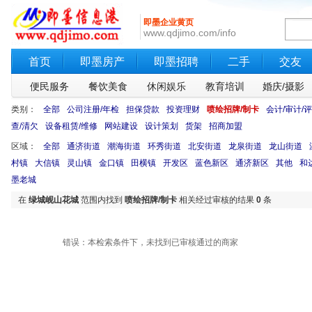
即墨企业黄页
www.qdjimo.com/info
首页
即墨房产
即墨招聘
二手
交友
便民服务
餐饮美食
休闲娱乐
教育培训
婚庆/摄影
类别：
全部
公司注册/年检
担保贷款
投资理财
喷绘招牌/制卡
会计/审计/
查/清欠
设备租赁/维修
网站建设
设计策划
货架
招商加盟
区域：
全部
通济街道
潮海街道
环秀街道
北安街道
龙泉街道
龙山街道
村镇
大信镇
灵山镇
金口镇
田横镇
开发区
蓝色新区
通济新区
其他
和
墨老城
在
绿城岘山花城
范围内找到
喷绘招牌/制卡
相关经过审核的结果
0
条
错误：本检索条件下，未找到已审核通过的商家