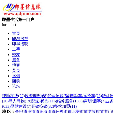
即墨生活第一门户
localhost
首页
即墨房产
即墨招聘
二手
交友
服务
博客
黄页
乡镇
团购
论坛
律师在线
(22)
投资理财
(68)
代理记账
(54)
电动车/摩托车
(23)
转让
(20)
寻人寻物
(19)
配送/餐饮
(116)
维修服务
(1306)
声明/启事
(7)
业
(633)
网站建设
(7)
开锁换锁
(32)
餐饮加盟
(11)
地 区：
全部
通济街道
潮海街道
环秀街道
北安街道
龙泉街道
龙山