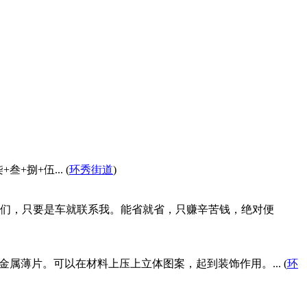
捌+伍... (
环秀街道
)
们，只要是车就联系我。能省就省，只赚辛苦钱，绝对便
是金属薄片。可以在材料上压上立体图案，起到装饰作用。... (
环