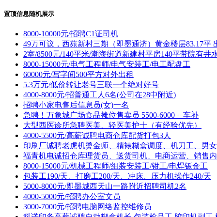
置顶信息随机展示
8000-10000元/招聘C1证司机
49万可议，西苑新村三期（即墨通济）黄金楼层83.17平 
2室/8500元/140平米/潮海街道新建村平房140平带院有井
8000-15000元/电气工程师/电气安装工/电工配盘工
60000元/写字间500平方对外出租
5.3万元/低价转让老号三联一个绝对好号
4000-8000元/招普通工人6名(公司在28中附近)
招聘小家电售后信息员(女)一名
急聘！万象城广场食品摊位售卖员 5500-6000 + 车补
大型西医诊所急聘医美、轻医美护士（有经验优先）
4000-5500元/高薪诚聘电商仓库配货打包3人
印刷厂诚聘老虎机烫金师、精裱糊盒调度、机刀工、男女
福青机电诚招仓库理货员、送货司机、电商运营、销售内
8000-15000元/机械工程师/组装安装工/钳工/电焊钣金工
包装工190/天、打磨工200/天、冲床、压力机操作240/天
5000-8000元/即墨城西天山一路附近招聘司机2名
4000-5000元/招聘办公室文员
3000-7000元/招聘电脑网络监控维修员
科诺印务高薪诚聘自动糊盒机长,包装检品工,胶印机副工,