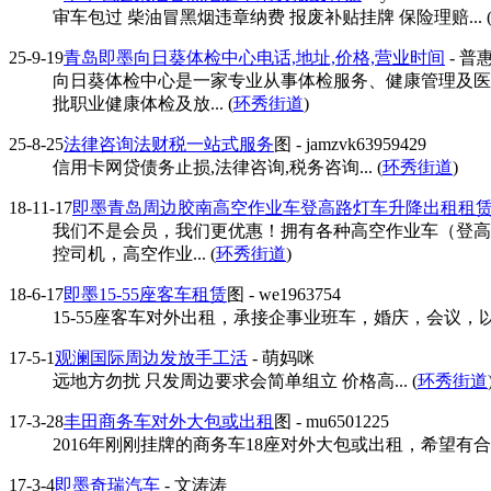
审车包过 柴油冒黑烟违章纳费 报废补贴挂牌 保险理赔... 
25-9-19
青岛即墨向日葵体检中心电话,地址,价格,营业时间
- 普
向日葵体检中心是一家专业从事体检服务、健康管理及医疗
批职业健康体检及放... (
环秀街道
)
25-8-25
法律咨询法财税一站式服务
图
- jamzvk63959429
信用卡网贷债务止损,法律咨询,税务咨询... (
环秀街道
)
18-11-17
即墨青岛周边胶南高空作业车登高路灯车升降出租租
我们不是会员，我们更优惠！拥有各种高空作业车（登高车
控司机，高空作业... (
环秀街道
)
18-6-17
即墨15-55座客车租赁
图
- we1963754
15-55座客车对外出租，承接企事业班车，婚庆，会议，以
17-5-1
观澜国际周边发放手工活
- 萌妈咪
远地方勿扰 只发周边要求会简单组立 价格高... (
环秀街道
17-3-28
丰田商务车对外大包或出租
图
- mu6501225
2016年刚刚挂牌的商务车18座对外大包或出租，希望有合
17-3-4
即墨奇瑞汽车
- 文涛涛