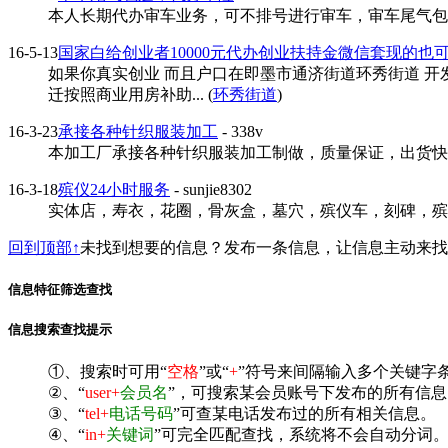
本人长期代办审车业务，可不排号进行审车，审车尾气包过
16-5-13
国家白给创业者10000元代办创业扶持金微信套现的也
如果你真实创业 而且户口在即墨市通济街道环秀街道 开
迁按照商业用房补助... (
环秀街道
)
16-3-23
承接各种针织服装加工
- 338v
本加工厂承接各种针织服装加工制做，质量保证，出货快...
16-3-18
殡仪24小时服务
- sunjie8302
实体店，寿衣，花圈，骨灰盒，墓穴，殡仪车，刻碑，殡仪
回到顶部↑
未找到想要的信息？发布一条信息，让信息主动来
信息特征筛选查找
信息搜索查找提示
①、搜索时可用“
空格
”或“
+
”符号来间隔输入多个关键字
②、“
user+
会员名
”，可搜索某会员账号下发布的所有信息
③、“
tel+
电话号码
”可查某电话发布过的所有相关信息。
④、“
in+
关键词
”可完全匹配查找，系统将不会自动分词。^