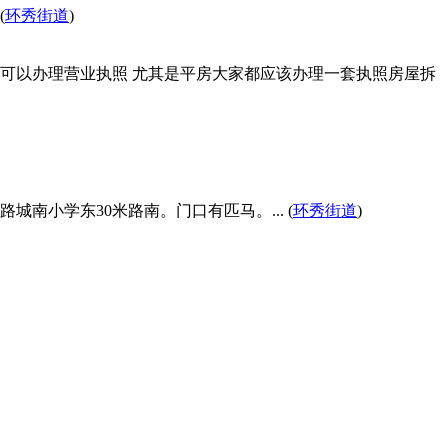
(
环秀街道
)
都可以办理营业执照 尤其是平房大家都应该办理一套执照房屋拆
小学东30米路南。门口有匹马。... (
环秀街道
)