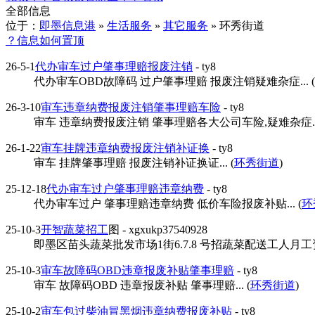
全部信息
位于：
即墨信息港
»
生活服务
»
其它服务
» 环秀街道
？信息如何置顶
26-5-1
代办审车过户肇事理赔报废注销
- ty8
代办审车OBD故障码 过户肇事理赔 报废注销疑难杂症... (
26-3-10
审车违章纳费报废注销肇事理赔车险
- ty8
审车 违章纳费报废注销 肇事理赔各大公司车险,疑难杂症...
26-1-22
审车挂牌违章纳费报废注销补证换
- ty8
审车 挂牌肇事理赔 报废注销补证换证... (
环秀街道
)
25-12-18
代办审车过户肇事理赔违章纳费
- ty8
代办审车过户 肇事理赔违章纳费 低价车险报废补贴... (
环
25-10-3
开智蔬菜招工
图
- xgxukp37540928
即墨区苗头蔬菜批发市场1街6.7.8 号招蔬菜配送工人月工资600
25-10-3
审车故障码OBD违章报废补贴肇事理赔
- ty8
审车 故障码OBD 违章报废补贴 肇事理赔... (
环秀街道
)
25-10-2
审车包过柴油冒黑烟违章纳费报废补贴
- ty8