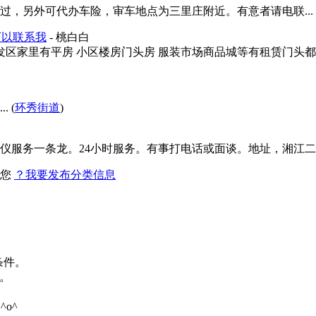
，另外可代办车险，审车地点为三里庄附近。有意者请电联... 
可以联系我
- 桃白白
发区家里有平房 小区楼房门头房 服装市场商品城等有租赁门头
 (
环秀街道
)
服务一条龙。24小时服务。有事打电话或面谈。地址，湘江二路城南
找您
？我要发布分类信息
条件。
。
o^