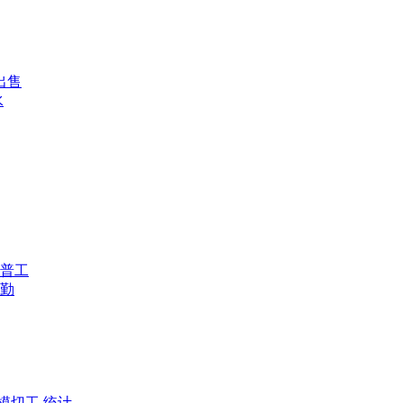
出售
水
普工
勤
模切工,统计