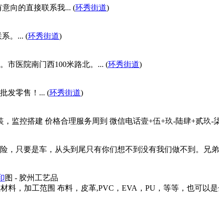
向的直接联系我... (
环秀街道
)
... (
环秀街道
)
院南门西100米路北。... (
环秀街道
)
零售！... (
环秀街道
)
监控搭建 价格合理服务周到 微信电话壹+伍+玖-陆肆+贰玖-柒+叁+
险，只要是车，从头到尾只有你们想不到没有我们做不到。兄弟
印
图
- 胶州工艺品
型材料，加工范围 布料，皮革,PVC，EVA，PU，等等，也可以