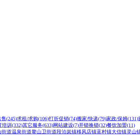
出售
(245)
求租/求购
(106)
打折促销
(74)
搬家/快递
(79)
家政/保姆
(131)
育培训
(332)
其它服务
(633)
网站建设
(7)
开锁换锁
(32)
餐饮加盟
(11)
山街道
温泉街道
鳌山卫街道
段泊岚镇
移风店镇
蓝村镇
大信镇
灵山