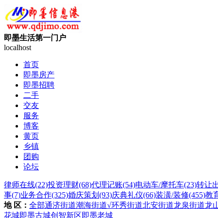
即墨生活第一门户
localhost
首页
即墨房产
即墨招聘
二手
交友
服务
博客
黄页
乡镇
团购
论坛
律师在线
(22)
投资理财
(68)
代理记账
(54)
电动车/摩托车
(23)
转让
事
(7)
业务合作
(325)
婚庆策划
(93)
庆典礼仪
(66)
装潢/装修
(455)
教
地 区：
全部
通济街道
潮海街道
√环秀街道
北安街道
龙泉街道
龙
花城
即墨古城
创智新区
即墨老城