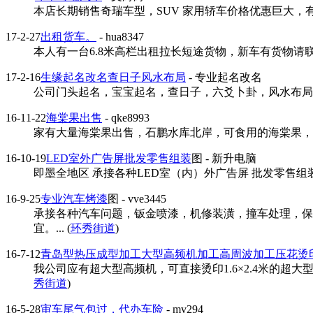
本店长期销售奇瑞车型，SUV 家用轿车价格优惠巨大，有意
17-2-27
出租货车。
- hua8347
本人有一台6.8米高栏出租拉长短途货物，新车有货物请联系。
17-2-16
生缘起名改名查日子风水布局
- 专业起名改名
公司门头起名，宝宝起名，查日子，六爻卜卦，风水布局。市医
16-11-22
海棠果出售
- qke8993
家有大量海棠果出售，石鹏水库北岸，可食用的海棠果，批发
16-10-19
LED室外广告屏批发零售组装
图
- 新升电脑
即墨全地区 承接各种LED室（内）外广告屏 批发零售组装，
16-9-25
专业汽车烤漆
图
- vve3445
承接各种汽车问题，钣金喷漆，机修装潢，撞车处理，保
宜。... (
环秀街道
)
16-7-12
青岛型热压成型加工大型高频机加工高周波加工压花烫
我公司应有超大型高频机，可直接烫印1.6×2.4米的超大
秀街道
)
16-5-28
审车尾气包过，代办车险
- mv294