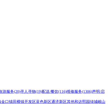
旅游服务
(20)
寻人寻物
(19)
配送/餐饮
(116)
维修服务
(1306)
声明/启
镇
金口镇
田横镇
开发区
蓝色新区
通济新区
其他
和达熙园
绿城岘山