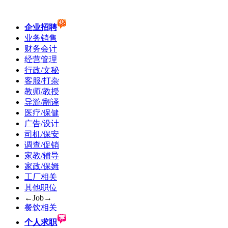
企业招聘
业务销售
财务会计
经营管理
行政/文秘
客服/打杂
教师/教授
导游/翻译
医疗/保健
广告/设计
司机/保安
调查/促销
家教/辅导
家政/保姆
工厂相关
其他职位
←Job→
餐饮相关
个人求职