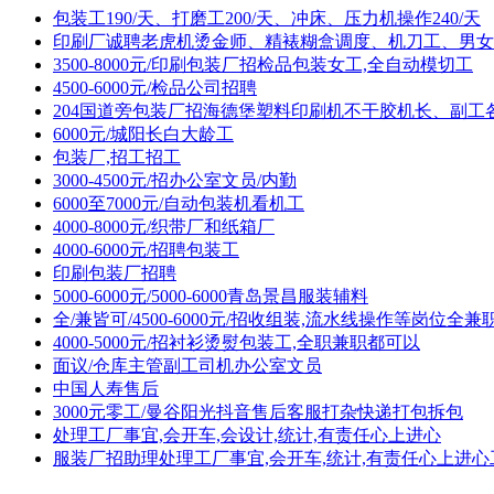
包装工190/天、打磨工200/天、冲床、压力机操作240/天
印刷厂诚聘老虎机烫金师、精裱糊盒调度、机刀工、男女
3500-8000元/印刷包装厂招检品包装女工,全自动模切工
4500-6000元/检品公司招聘
204国道旁包装厂招海德堡塑料印刷机不干胶机长、副工
6000元/城阳长白大龄工
包装厂,招工招工
3000-4500元/招办公室文员/内勤
6000至7000元/自动包装机看机工
4000-8000元/织带厂和纸箱厂
4000-6000元/招聘包装工
印刷包装厂招聘
5000-6000元/5000-6000青岛景昌服装辅料
全/兼皆可/4500-6000元/招收组装,流水线操作等岗位全
4000-5000元/招衬衫烫熨包装工,全职兼职都可以
面议/仓库主管副工司机办公室文员
中国人寿售后
3000元零工/曼谷阳光抖音售后客服打杂快递打包拆包
处理工厂事宜,会开车,会设计,统计,有责任心上进心
服装厂招助理处理工厂事宜,会开车,统计,有责任心上进心工