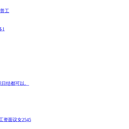
普工
各1
兼职日结都可以。
资面议女2545