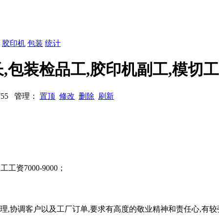
：
胶印机
包装
统计
包装检品工,胶印机副工,模切工
8755 管理：
置顶
修改
删除
刷新
资7000-9000；
管理,协调客户以及工厂订单,要求有高度的敬业精神和责任心,有