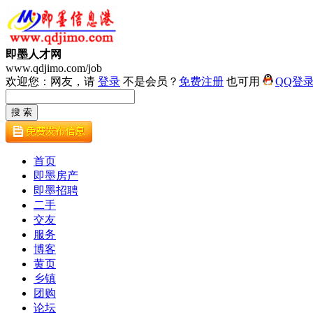
即墨人才网
www.qdjimo.com/job
欢迎您：网友，请
登录
不是会员？
免费注册
也可用
QQ登
首页
即墨房产
即墨招聘
二手
交友
服务
博客
黄页
乡镇
团购
论坛