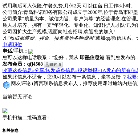
试用期后可入保险,午餐免费,月休2天,可以住宿,日工作8小时。
公司简介:青岛科诺印务有限公司成立于2006年,位于青岛市即
公司秉承“质量为本、诚信为旨、客户为尊”的经营理念,在管理
质人才培养、拥有一支“年轻化、专业化、知识化”人才队伍,
公司因扩大生产规模,现面向社会招聘,欢迎您的加入!
凡“
收取服装费、押金、报名费等各种费用
”或加qq/微信联
申请职位
电话/手机：
您可以这样电话联系：“您好，我从
即墨信息港
看到您发布的...
发布会员：qfj4508
收藏这条信息»
分享/转发该条信息»
投诉举报»
TA发布的所有信
如果此信息不适合，您也可以发布一条信息，坐等反馈
？我要
网友评论
(留言联系信息发布人，推荐使用即时通站内短信
当前暂无评论
手机扫描二维码查看↑
相关信息