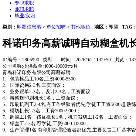
专职求职
兼职求职
毕业/实习
类别：
即墨信息港
>
单位招聘
>
其他职位
地区：
即墨
TAG
科诺印务高薪诚聘自动糊盒机长,
ID编号：2805990 类型：
时间：2026/9/2 11:09:59 浏览：1
公司名称:提供薪金:4000-10000元/月
青岛科诺印务有限公司高薪诚聘:
1、包装检品工10名,工资4000-5500；
2、国际贸易2-3名,工资面议；
3、业务跟单2-3名，设计2-3名，工资面议；
4、海德堡印刷机长1名，工资面议；
5、印刷机副工2-4名,有工作经验者优先,学徒工工资5000起,熟练工工
6、模切机长2-3名，工资7000-9000；
7、调墨工1名，裱瓦机长1名，机刀裁切工1-2名，工资面议；
8、糊盒工2-3名,可学徒,工资6000-10000；
9、生产管理1名,有印刷管理经验者都优先,主要负责工厂基本