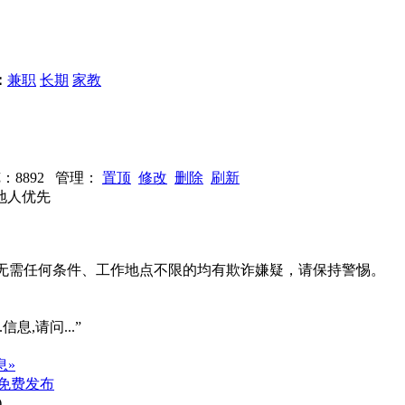
：
兼职
长期
家教
浏览：8892 管理：
置顶
修改
删除
刷新
地人优先
系、无需任何条件、工作地点不限的均有欺诈嫌疑，请保持警惕。
信息,请问...”
息»
免费发布
)