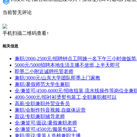
当前暂无评论
手机扫描二维码查看↑
相关信息
兼职/2000-2500元/招聘钟点工阿姨一名下午三小时做饭
5000元/5000招聘本地生活主播不坐班,上半天即可
即墨二小附近诚聘托管老师
兼职/3000元/山东大学团队即墨上门家教
兼职/暑假师范大学生兼职
全/兼皆可/4500-6000元/招收组装,流水线操作等岗位全
4000-5000元/招衬衫烫熨包装工,全职兼职都可以
高薪/全职兼职外贸业务员
兼职/会制作抖音视频,自媒体运营
面议/专职兼职辅导老师
全/兼皆可/面议/暑假兼职老师
全/兼皆可/4500元/服装包装工
兼职/面议/童装人造棉兼职主播