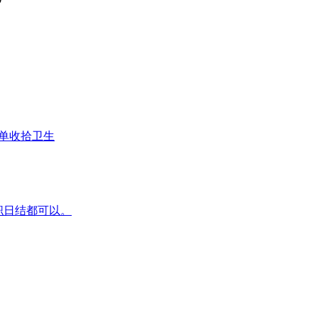
简单收拾卫生
兼职日结都可以。