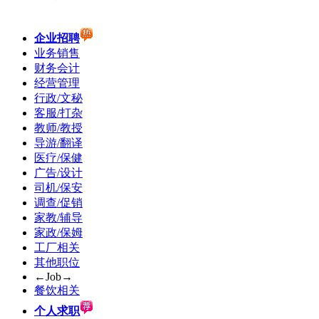
企业招聘
业务销售
财务会计
经营管理
行政/文秘
客服/打杂
教师/教授
导游/翻译
医疗/保健
广告/设计
司机/保安
调查/促销
家教/辅导
家政/保姆
工厂相关
其他职位
←Job→
餐饮相关
个人求职