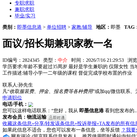
专职求职
兼职求职
毕业/实习
类别：
即墨信息港
>
单位招聘
>
家教/辅导
地区：
即墨
TAG
面议/招长期兼职家教一名
ID编号：2824345 类型：
中介
时间：2026/7/16 21:29:53 
学历要求:年龄不要超过35周岁 最好是学生兼职的 仅限女性 当
工作描述:辅导小学一二年级的课程 督促完成学校布置的作业
联系人:孙先生
凡“
收取服装费、押金、报名费等各种费用
”或加qq/微信联
申请职位
电话/手机：
您可以这样电话联系：“您好，我从
即墨信息港
看到您发布的...
发布会员：物流运输
收藏这条信息»
分享/转发该条信息»
投诉举报»
TA发布的所有信
如果此信息不适合，您也可以发布一条信息，坐等反馈
？我要
网友评论
(留言联系信息发布人，推荐使用即时通站内短信