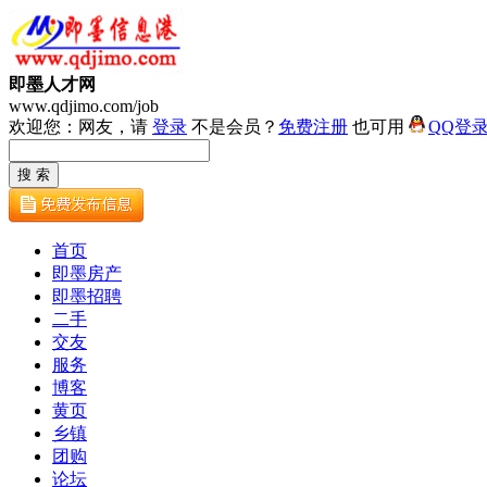
即墨人才网
www.qdjimo.com/job
欢迎您：网友，请
登录
不是会员？
免费注册
也可用
QQ登
首页
即墨房产
即墨招聘
二手
交友
服务
博客
黄页
乡镇
团购
论坛