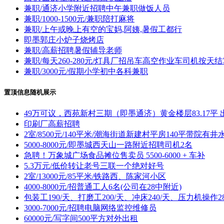
兼职/通济小学附近招聘中午兼职做饭人员
兼职/1000-1500元/兼职陪打麻将
兼职/上午或晚上有空的宝妈,阿姨,暑假工都行
即墨郭庄小炉子烧烤店
兼职/高薪招聘暑假辅导老师
兼职/每天260-280元/灯具厂招吊车高空作业车司机按天结
兼职/3000元/假期小学初中各科兼职
置顶信息随机展示
49万可议，西苑新村三期（即墨通济）黄金楼层83.17平 
印刷厂高薪招聘
2室/8500元/140平米/潮海街道新建村平房140平带院有井
5000-8000元/即墨城西天山一路附近招聘司机2名
急聘！万象城广场食品摊位售卖员 5500-6000 + 车补
5.3万元/低价转让老号三联一个绝对好号
2室/13000元/85平米/铁路西、陈家河小区
4000-8000元/招普通工人6名(公司在28中附近)
包装工190/天、打磨工200/天、冲床240/天、压力机操作28
3000-7000元/招聘电脑网络监控维修员
60000元/写字间500平方对外出租