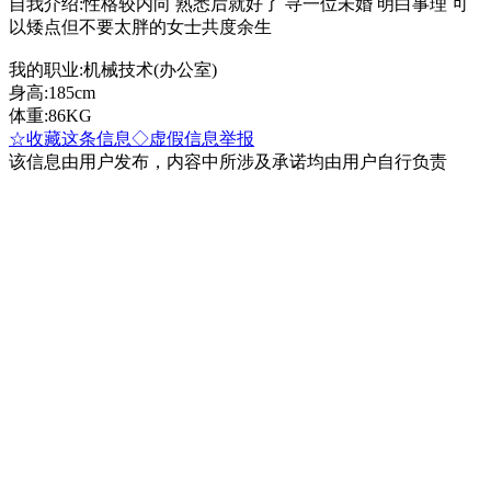
自我介绍:性格较内向 熟悉后就好了 寻一位未婚 明白事理 可
以矮点但不要太胖的女士共度余生
我的职业:机械技术(办公室)
身高:185cm
体重:86KG
☆收藏这条信息
◇虚假信息举报
该信息由用户发布，内容中所涉及承诺均由用户自行负责