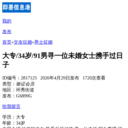
我的
发布
首页
»
交友征婚
»
男士征婚
大专/34岁/91男寻一位未婚女士携手过日
子
ID编号：2817125 2026年4月29日发布 1720次查看
类型：
验证会员
地区：环秀街道
发布：G6899G
给我留言
学历：大专
年龄：34岁