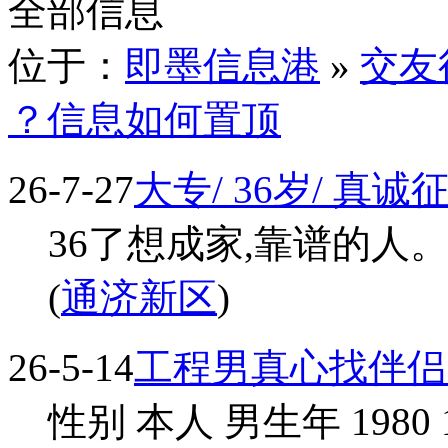
全部信息
位于：
即墨信息港
»
交友
？信息如何置顶
26-7-27
大专/ 36岁/ 真
36了想成家,靠谱的人。 平
(
通济新区
)
26-5-14
工程男真心找伴侣
性别 本人 男生年 1980 