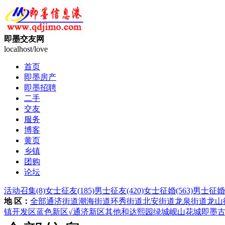
即墨交友网
localhost/love
首页
即墨房产
即墨招聘
二手
交友
服务
博客
黄页
乡镇
团购
论坛
活动召集
(8)
女士征友
(185)
男士征友
(420)
女士征婚
(563)
男士征婚
地 区：
全部
通济街道
潮海街道
环秀街道
北安街道
龙泉街道
龙山
镇
开发区
蓝色新区
√通济新区
其他
和达熙园
绿城岘山花城
即墨