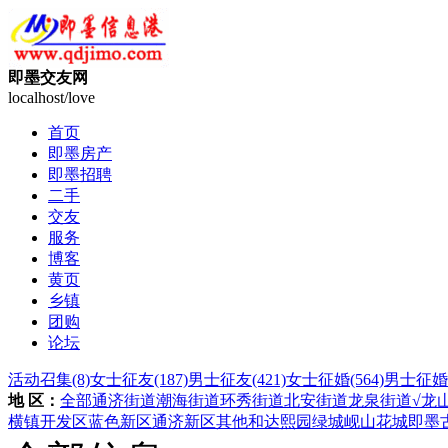
即墨交友网
localhost/love
首页
即墨房产
即墨招聘
二手
交友
服务
博客
黄页
乡镇
团购
论坛
活动召集
(8)
女士征友
(187)
男士征友
(421)
女士征婚
(564)
男士征婚
地 区：
全部
通济街道
潮海街道
环秀街道
北安街道
龙泉街道
√龙
横镇
开发区
蓝色新区
通济新区
其他
和达熙园
绿城岘山花城
即墨