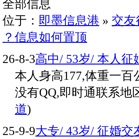
全部信息
位于：
即墨信息港
»
交友
？信息如何置顶
26-8-3
高中/ 53岁/ 本人
本人身高177,体重一
没有QQ,即时通联系地区不
道
)
25-9-9
大专/ 43岁/ 征婚