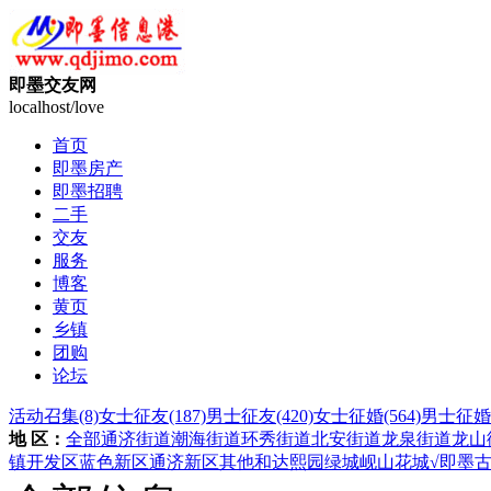
即墨交友网
localhost/love
首页
即墨房产
即墨招聘
二手
交友
服务
博客
黄页
乡镇
团购
论坛
活动召集
(8)
女士征友
(187)
男士征友
(420)
女士征婚
(564)
男士征婚
地 区：
全部
通济街道
潮海街道
环秀街道
北安街道
龙泉街道
龙山
镇
开发区
蓝色新区
通济新区
其他
和达熙园
绿城岘山花城
√即墨