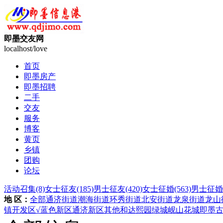
即墨交友网
localhost/love
首页
即墨房产
即墨招聘
二手
交友
服务
博客
黄页
乡镇
团购
论坛
活动召集
(8)
女士征友
(185)
男士征友
(420)
女士征婚
(563)
男士征婚
地 区：
全部
通济街道
潮海街道
环秀街道
北安街道
龙泉街道
龙山
镇
开发区
√蓝色新区
通济新区
其他
和达熙园
绿城岘山花城
即墨