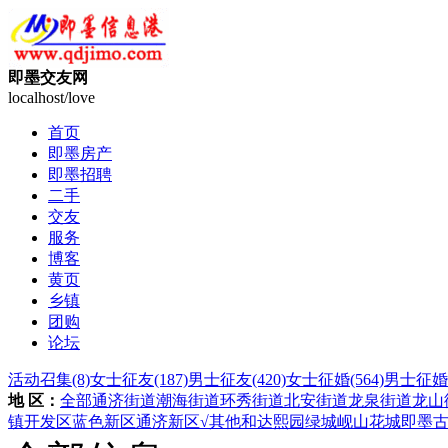
即墨交友网
localhost/love
首页
即墨房产
即墨招聘
二手
交友
服务
博客
黄页
乡镇
团购
论坛
活动召集
(8)
女士征友
(187)
男士征友
(420)
女士征婚
(564)
男士征婚
地 区：
全部
通济街道
潮海街道
环秀街道
北安街道
龙泉街道
龙山
镇
开发区
蓝色新区
通济新区
√其他
和达熙园
绿城岘山花城
即墨