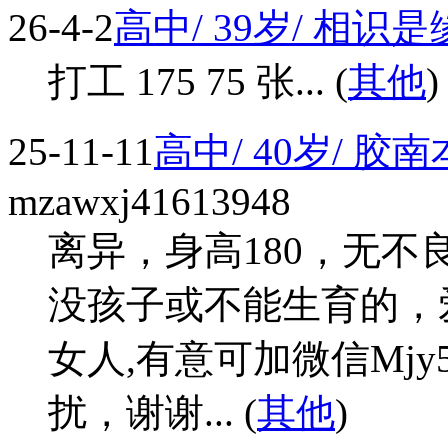
26-4-2
高中/ 39岁/ 相识
打工 175 75 张... (
其他
)
25-11-11
高中/ 40岁/ 胶
mzawxj41613948
离异，身高180，无
没孩子或不能生育的，
女人,有意可加微信Mjy
扰，谢谢... (
其他
)