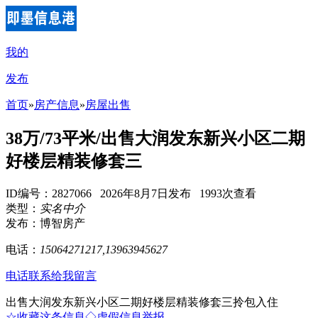
我的
发布
首页
»
房产信息
»
房屋出售
38万/73平米/出售大润发东新兴小区二期
好楼层精装修套三
ID编号：2827066 2026年8月7日发布 1993次查看
类型：
实名中介
发布：博智房产
电话：
15064271217,13963945627
电话联系
给我留言
出售大润发东新兴小区二期好楼层精装修套三拎包入住
☆收藏这条信息
◇虚假信息举报