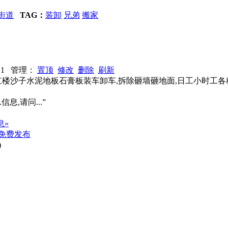
街道
TAG：
装卸
兄弟
搬家
：821 管理：
置顶
修改
删除
刷新
扛楼沙子水泥地板石膏板装车卸车,拆除砸墙砸地面,日工小时工各
信息,请问...”
息»
免费发布
)