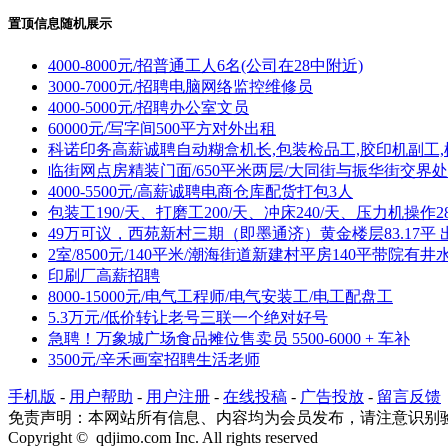
置顶信息随机展示
4000-8000元/招普通工人6名(公司在28中附近)
3000-7000元/招聘电脑网络监控维修员
4000-5000元/招聘办公室文员
60000元/写字间500平方对外出租
科诺印务高薪诚聘自动糊盒机长,包装检品工,胶印机副工,
临街网点房精装门面/650平米两层/大同街与振华街交界处
4000-5500元/高薪诚聘电商仓库配货打包3人
包装工190/天、打磨工200/天、冲床240/天、压力机操作28
49万可议，西苑新村三期（即墨通济）黄金楼层83.17平 
2室/8500元/140平米/潮海街道新建村平房140平带院有井
印刷厂高薪招聘
8000-15000元/电气工程师/电气安装工/电工配盘工
5.3万元/低价转让老号三联一个绝对好号
急聘！万象城广场食品摊位售卖员 5500-6000 + 车补
3500元/辛禾画室招聘生活老师
手机版
-
用户帮助
-
用户注册
-
在线投稿
-
广告投放
-
留言反馈
免责声明：本网站所有信息、内容均为会员发布，请注意识别
Copyright © qdjimo.com Inc. All rights reserved