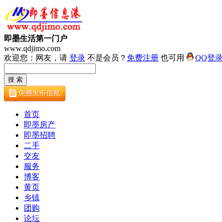
即墨生活第一门户
www.qdjimo.com
欢迎您：网友，请
登录
不是会员？
免费注册
也可用
QQ登
首页
即墨房产
即墨招聘
二手
交友
服务
博客
黄页
乡镇
团购
论坛