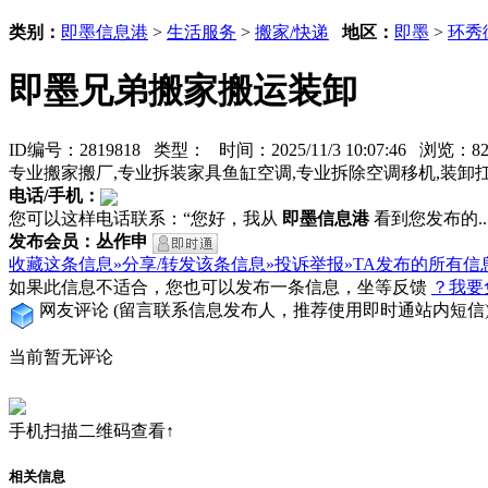
类别：
即墨信息港
>
生活服务
>
搬家/快递
地区：
即墨
>
环秀
即墨兄弟搬家搬运装卸
ID编号：2819818 类型：
时间：2025/11/3 10:07:46 浏览
专业搬家搬厂,专业拆装家具鱼缸空调,专业拆除空调移机,装卸
电话/手机：
您可以这样电话联系：“您好，我从
即墨信息港
看到您发布的...
发布会员：丛作申
收藏这条信息»
分享/转发该条信息»
投诉举报»
TA发布的所有信
如果此信息不适合，您也可以发布一条信息，坐等反馈
？我要
网友评论
(留言联系信息发布人，推荐使用即时通站内短信
当前暂无评论
手机扫描二维码查看↑
相关信息