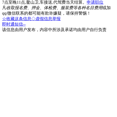
7点至晚11点,鳌山卫,车接送,代驾费当天结算。
申请职位
凡
收取报名费、押金、体检费、服装费等各种名目费用
或加
qq/微信联系的都可能有欺诈嫌疑，请保持警惕！
☆收藏这条信息
◇虚假信息举报
即时通
短信
--
该信息由用户发布，内容中所涉及承诺均由用户自行负责