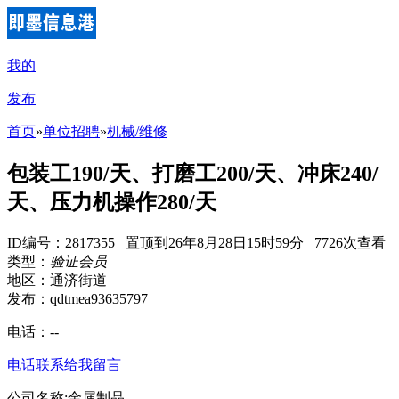
我的
发布
首页
»
单位招聘
»
机械/维修
包装工190/天、打磨工200/天、冲床240/
天、压力机操作280/天
ID编号：2817355 置顶到26年8月28日15时59分 7726次查看
类型：
验证会员
地区：通济街道
发布：qdtmea93635797
电话：
--
电话联系
给我留言
公司名称:金属制品