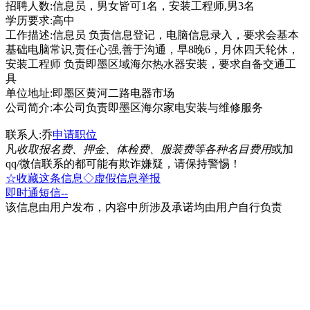
招聘人数:信息员，男女皆可1名，安装工程师,男3名
学历要求:高中
工作描述:信息员 负责信息登记，电脑信息录入，要求会基本
基础电脑常识,责任心强,善于沟通，早8晚6，月休四天轮休，
安装工程师 负责即墨区域海尔热水器安装，要求自备交通工
具
单位地址:即墨区黄河二路电器市场
公司简介:本公司负责即墨区海尔家电安装与维修服务
联系人:乔
申请职位
凡
收取报名费、押金、体检费、服装费等各种名目费用
或加
qq/微信联系的都可能有欺诈嫌疑，请保持警惕！
☆收藏这条信息
◇虚假信息举报
即时通
短信
--
该信息由用户发布，内容中所涉及承诺均由用户自行负责