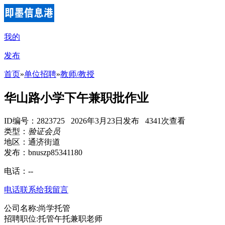
我的
发布
首页
»
单位招聘
»
教师/教授
华山路小学下午兼职批作业
ID编号：2823725 2026年3月23日发布 4341次查看
类型：
验证会员
地区：通济街道
发布：bnuszp85341180
电话：
--
电话联系
给我留言
公司名称:尚学托管
招聘职位:托管午托兼职老师