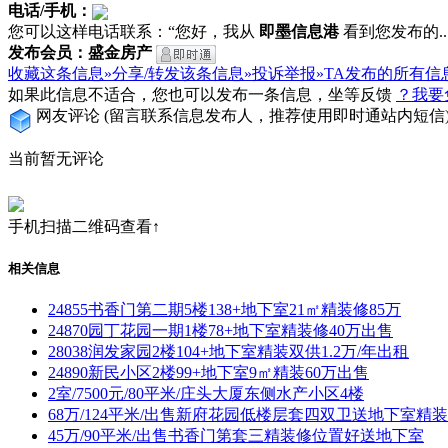
电话/手机：
您可以这样电话联系：“您好，我从
即墨信息港
看到您发布的...
发布会员：盛金房产
收藏这条信息»
分享/转发该条信息»
投诉举报»
TA发布的所有信
如果此信息不适合，您也可以发布一条信息，坐等反馈
？我要
网友评论
(留言联系信息发布人，推荐使用即时通站内短信
当前暂无评论
手机扫描二维码查看↑
相关信息
24855书香门第二期5楼138+地下室21㎡精装修85万
24870园丁花园一期1楼78+地下室精装修40万出售
28038润发家园2楼104+地下室精装双供1.2万/年出租
24890新民小区2楼99+地下室9㎡精装60万出售
2室/7500元/80平米/庄头大厦东侧水产小区4楼
68万/124平米/出售新府花园低楼层套四双卫送地下室精
45万/90平米/出售书香门第套三精装修位置好送地下室