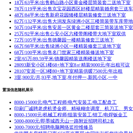
18万/63平米/出售鹤山路小区黄金楼层简装套二送地下室
78万/119平米/出售京宝花园西区好楼层精装婚房套三送
48万/84平米/出售新府花园矮楼层精装修套三送地下室
82万/132平米/出售大润发东绿洲小区三楼简装带车库带
50万/104平米/出售安居一区黄金二楼层套三简装送地下室
25万/92平米/出售公安小区六楼带阁楼带大地下室双供
72万/105平米/出售德馨园一楼精装修套三送地下
66万/98平米/出售绿洲小区一楼精装修套三送地下室
68万/100平米/出售名门世家三楼精装修送地下室
2室/65万/89.59平米/德馨园精装送阁楼送地下室
28093新安小区1楼68+地下室8㎡精装9000元/年出租可议
28107安居一区3楼80+地下室精装供暖7500元/年出租
3室,900元/月,93平,地下室,年付押一,新民小区,一中
置顶信息随机展示
8000-15000元/电气工程师/电气安装工/电工配盘工
印刷厂诚聘老虎机烫金师、精裱糊盒调度、机刀工、男女
8000-15000元/机械工程师/组装安装工/钳工/电焊钣金工
5000-8000元/即墨城西天山一路附近招聘司机2名
3000-7000元/招聘电脑网络监控维修员