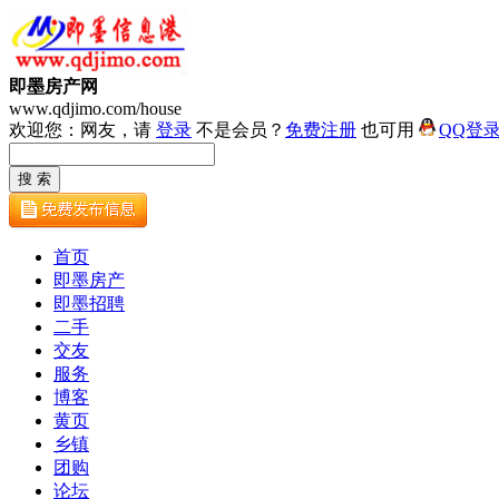
即墨房产网
www.qdjimo.com/house
欢迎您：网友，请
登录
不是会员？
免费注册
也可用
QQ登
首页
即墨房产
即墨招聘
二手
交友
服务
博客
黄页
乡镇
团购
论坛