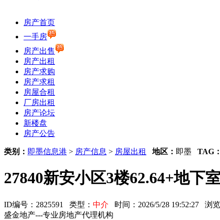
房产首页
一手房
房产出售
房产出租
房产求购
房产求租
房屋合租
厂房出租
房产论坛
新楼盘
房产公告
类别：
即墨信息港
>
房产信息
>
房屋出租
地区：
即墨
TAG
27840新安小区3楼62.64+地下
ID编号：2825591 类型：
中介
时间：2026/5/28 19:52:27
盛金地产---专业房地产代理机构