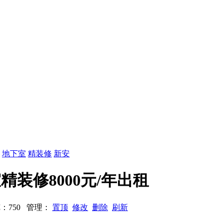
：
地下室
精装修
新安
室精装修8000元/年出租
 浏览：750 管理：
置顶
修改
删除
刷新