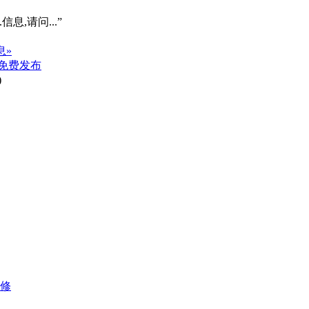
信息,请问...”
息»
免费发布
)
装修