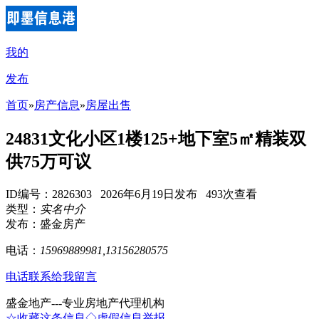
我的
发布
首页
»
房产信息
»
房屋出售
24831文化小区1楼125+地下室5㎡精装双
供75万可议
ID编号：2826303 2026年6月19日发布 493次查看
类型：
实名中介
发布：盛金房产
电话：
15969889981,13156280575
电话联系
给我留言
盛金地产---专业房地产代理机构
☆收藏这条信息
◇虚假信息举报