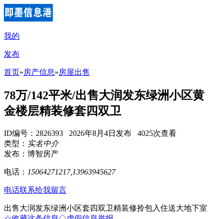
我的
发布
首页
»
房产信息
»
房屋出售
78万/142平米/出售大润发东绿洲小区黄
金楼层精装修套四双卫
ID编号：2826393 2026年8月4日发布 4025次查看
类型：
实名中介
发布：博智房产
电话：
15064271217,13963945627
电话联系
给我留言
出售大润发东绿洲小区套四双卫精装修拎包入住送大地下室
☆收藏这条信息
◇虚假信息举报