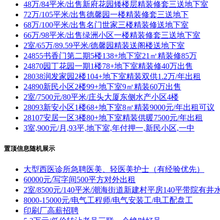
48万/84平米/出售新府花园矮楼层精装修套三送地下室
72万/105平米/出售德馨园一楼精装修套三送地下
68万/100平米/出售名门世家三楼精装修送地下室
66万/98平米/出售绿洲小区一楼精装修套三送地下室
2室/65万/89.59平米/德馨园精装送阁楼送地下室
24855书香门第二期5楼138+地下室21㎡精装修85万
24870园丁花园一期1楼78+地下室精装修40万出售
28038润发家园2楼104+地下室精装双供1.2万/年出租
24890新民小区2楼99+地下室9㎡精装60万出售
2室/7500元/80平米/庄头大厦东侧水产小区4楼
28093新安小区1楼68+地下室8㎡精装9000元/年出租可议
28107安居一区3楼80+地下室精装供暖7500元/年出租
3室,900元/月,93平,地下室,年付押一,新民小区,一中
置顶信息随机展示
大型西医诊所急聘医美、轻医美护士（有经验优先）
60000元/写字间500平方对外出租
2室/8500元/140平米/潮海街道新建村平房140平带院有井
8000-15000元/电气工程师/电气安装工/电工配盘工
印刷厂高薪招聘