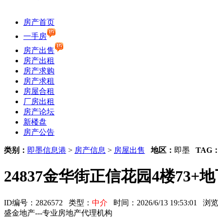
房产首页
一手房
房产出售
房产出租
房产求购
房产求租
房屋合租
厂房出租
房产论坛
新楼盘
房产公告
类别：
即墨信息港
>
房产信息
>
房屋出售
地区：
即墨
TAG
24837金华街正信花园4楼73+
ID编号：2826572 类型：
中介
时间：2026/6/13 19:53:01
盛金地产---专业房地产代理机构