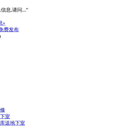
信息,请问...”
息»
免费发布
)
装修
地下室
车库送地下室