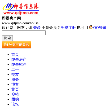
即墨房产网
www.qdjimo.com/house
欢迎您：网友，请
登录
不是会员？
免费注册
也可用
QQ登
首页
即墨房产
即墨招聘
二手
交友
服务
博客
黄页
乡镇
团购
论坛