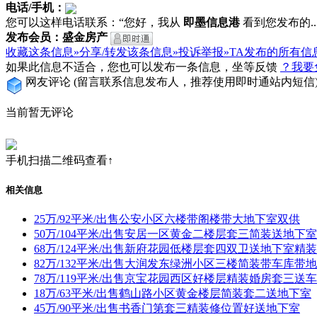
电话/手机：
您可以这样电话联系：“您好，我从
即墨信息港
看到您发布的...
发布会员：盛金房产
收藏这条信息»
分享/转发该条信息»
投诉举报»
TA发布的所有信
如果此信息不适合，您也可以发布一条信息，坐等反馈
？我要
网友评论
(留言联系信息发布人，推荐使用即时通站内短信
当前暂无评论
手机扫描二维码查看↑
相关信息
25万/92平米/出售公安小区六楼带阁楼带大地下室双供
50万/104平米/出售安居一区黄金二楼层套三简装送地下室
68万/124平米/出售新府花园低楼层套四双卫送地下室精
82万/132平米/出售大润发东绿洲小区三楼简装带车库带
78万/119平米/出售京宝花园西区好楼层精装婚房套三送
18万/63平米/出售鹤山路小区黄金楼层简装套二送地下室
45万/90平米/出售书香门第套三精装修位置好送地下室