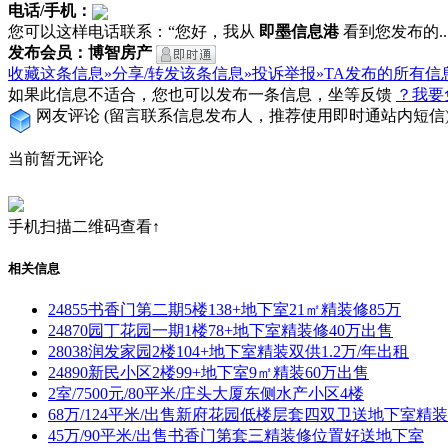
电话/手机：
您可以这样电话联系：“您好，我从
即墨信息港
看到您发布的...
发布会员：博智房产
收藏这条信息»
分享/转发该条信息»
投诉举报»
TA发布的所有信
如果此信息不适合，您也可以发布一条信息，坐等反馈
？我要
网友评论
(留言联系信息发布人，推荐使用即时通站内短信
当前暂无评论
手机扫描二维码查看↑
相关信息
24855书香门第二期5楼138+地下室21㎡精装修85万
24870园丁花园一期1楼78+地下室精装修40万出售
28038润发家园2楼104+地下室精装双供1.2万/年出租
24890新民小区2楼99+地下室9㎡精装60万出售
2室/7500元/80平米/庄头大厦东侧水产小区4楼
68万/124平米/出售新府花园低楼层套四双卫送地下室精
45万/90平米/出售书香门第套三精装修位置好送地下室