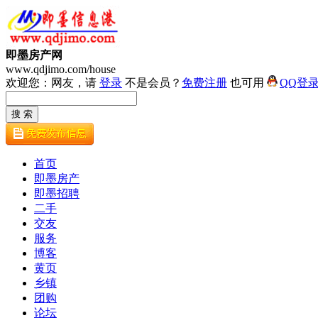
即墨房产网
www.qdjimo.com/house
欢迎您：网友，请
登录
不是会员？
免费注册
也可用
QQ登
首页
即墨房产
即墨招聘
二手
交友
服务
博客
黄页
乡镇
团购
论坛