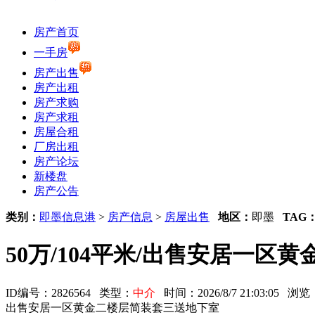
房产首页
一手房
房产出售
房产出租
房产求购
房产求租
房屋合租
厂房出租
房产论坛
新楼盘
房产公告
类别：
即墨信息港
>
房产信息
>
房屋出售
地区：
即墨
TAG
50万/104平米/出售安居一
ID编号：2826564 类型：
中介
时间：2026/8/7 21:03:05 
出售安居一区黄金二楼层简装套三送地下室