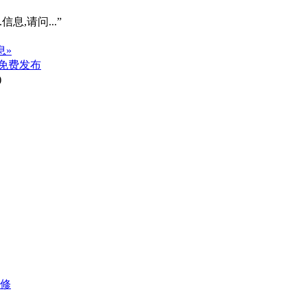
信息,请问...”
息»
免费发布
)
装修