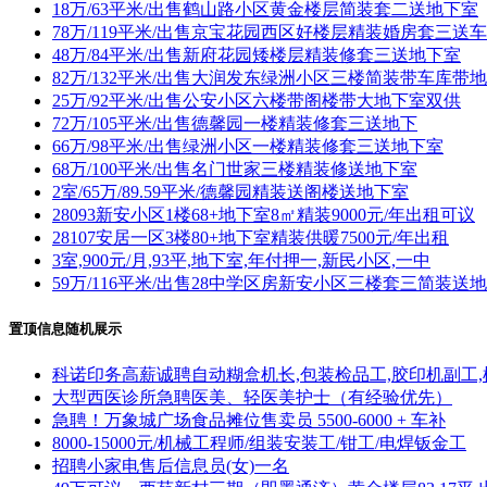
18万/63平米/出售鹤山路小区黄金楼层简装套二送地下室
78万/119平米/出售京宝花园西区好楼层精装婚房套三送
48万/84平米/出售新府花园矮楼层精装修套三送地下室
82万/132平米/出售大润发东绿洲小区三楼简装带车库带
25万/92平米/出售公安小区六楼带阁楼带大地下室双供
72万/105平米/出售德馨园一楼精装修套三送地下
66万/98平米/出售绿洲小区一楼精装修套三送地下室
68万/100平米/出售名门世家三楼精装修送地下室
2室/65万/89.59平米/德馨园精装送阁楼送地下室
28093新安小区1楼68+地下室8㎡精装9000元/年出租可议
28107安居一区3楼80+地下室精装供暖7500元/年出租
3室,900元/月,93平,地下室,年付押一,新民小区,一中
59万/116平米/出售28中学区房新安小区三楼套三简装送
置顶信息随机展示
科诺印务高薪诚聘自动糊盒机长,包装检品工,胶印机副工,
大型西医诊所急聘医美、轻医美护士（有经验优先）
急聘！万象城广场食品摊位售卖员 5500-6000 + 车补
8000-15000元/机械工程师/组装安装工/钳工/电焊钣金工
招聘小家电售后信息员(女)一名