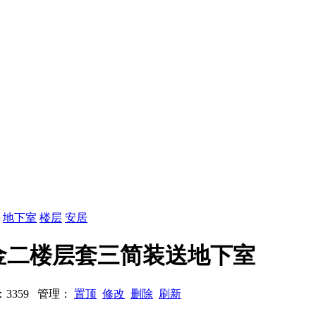
：
地下室
楼层
安居
区黄金二楼层套三简装送地下室
浏览：3359 管理：
置顶
修改
删除
刷新