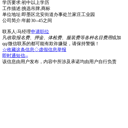
学历要求:初中以上学历
工作描述:挑选吊牌,商标
单位地址:即墨区北安街道办事处兰家庄工业园
公司简介:年龄30--45之间
联系人:马经理
申请职位
凡
收取报名费、押金、体检费、服装费等各种名目费用
或加
qq/微信联系的都可能有欺诈嫌疑，请保持警惕！
☆收藏这条信息
◇虚假信息举报
即时通
短信
--
该信息由用户发布，内容中所涉及承诺均由用户自行负责