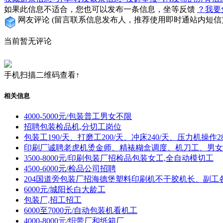
如果此信息不适合，您也可以发布一条信息，坐等反馈
？我要
网友评论
(留言联系信息发布人，推荐使用即时通站内短信
当前暂无评论
手机扫描二维码查看↑
相关信息
4000-5000元/包装普工男女不限
招聘包装检品机,分切工岗位
包装工190/天、打磨工200/天、冲床240/天、压力机操作28
印刷厂诚聘老虎机烫金师、精裱糊盒调度、机刀工、男女
3500-8000元/印刷包装厂招检品包装女工,全自动模切工
4500-6000元/检品公司招聘
204国道旁包装厂招海德堡塑料印刷机不干胶机长、副工
6000元/城阳长白大龄工
包装厂,招工招工
6000至7000元/自动包装机看机工
4000-8000元/织带厂和纸箱厂