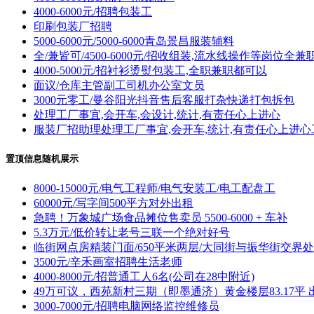
4000-6000元/招聘包装工
印刷包装厂招聘
5000-6000元/5000-6000青岛景昌服装辅料
全/兼皆可/4500-6000元/招收组装,流水线操作等岗位全
4000-5000元/招衬衫烫熨包装工,全职兼职都可以
面议/仓库主管副工司机办公室文员
3000元零工/曼谷阳光抖音售后客服打杂快递打包拆包
处理工厂事宜,会开车,会设计,统计,有责任心上进心
服装厂招助理处理工厂事宜,会开车,统计,有责任心上进心工
置顶信息随机展示
8000-15000元/电气工程师/电气安装工/电工配盘工
60000元/写字间500平方对外出租
急聘！万象城广场食品摊位售卖员 5500-6000 + 车补
5.3万元/低价转让老号三联一个绝对好号
临街网点房精装门面/650平米两层/大同街与振华街交界处
3500元/辛禾画室招聘生活老师
4000-8000元/招普通工人6名(公司在28中附近)
49万可议，西苑新村三期（即墨通济）黄金楼层83.17平 
3000-7000元/招聘电脑网络监控维修员