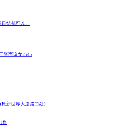
兼职日结都可以。
资面议女2545
(原新世界大厦路口处)
出售