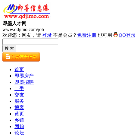
即墨人才网
www.qdjimo.com/job
欢迎您：网友，请
登录
不是会员？
免费注册
也可用
QQ登
首页
即墨房产
即墨招聘
二手
交友
服务
博客
黄页
乡镇
团购
论坛