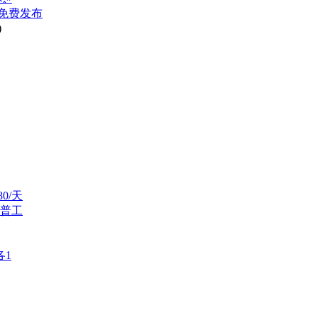
免费发布
)
0/天
普工
各1