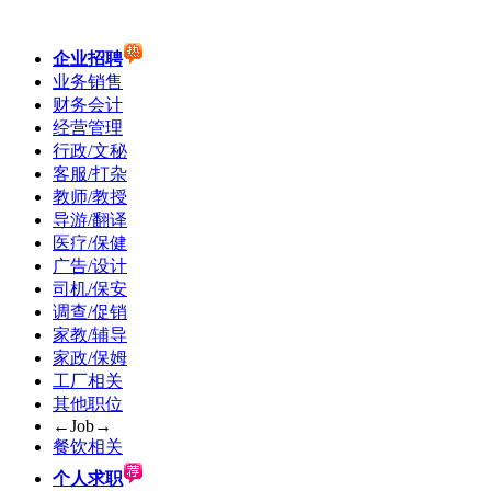
企业招聘
业务销售
财务会计
经营管理
行政/文秘
客服/打杂
教师/教授
导游/翻译
医疗/保健
广告/设计
司机/保安
调查/促销
家教/辅导
家政/保姆
工厂相关
其他职位
←Job→
餐饮相关
个人求职