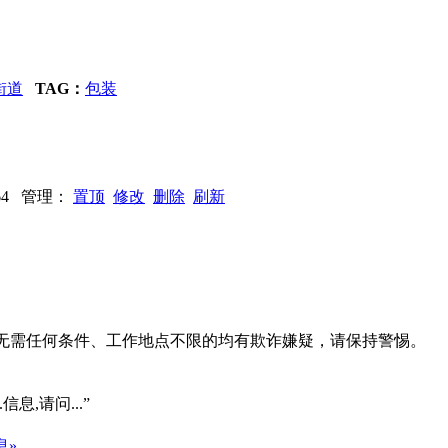
街道
TAG：
包装
：764 管理：
置顶
修改
删除
刷新
系、无需任何条件、工作地点不限的均有欺诈嫌疑，请保持警惕。
信息,请问...”
息»