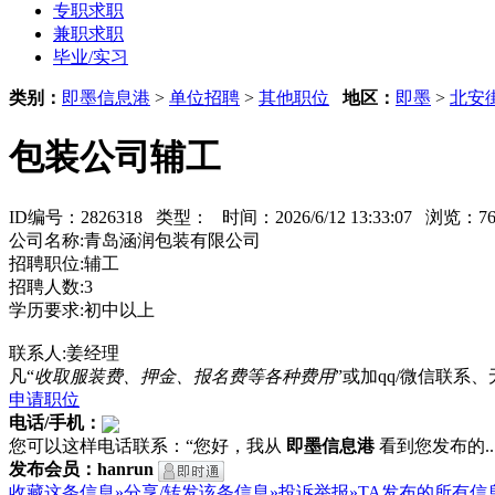
专职求职
兼职求职
毕业/实习
类别：
即墨信息港
>
单位招聘
>
其他职位
地区：
即墨
>
北安
包装公司辅工
ID编号：2826318 类型：
时间：2026/6/12 13:33:07 浏览
公司名称:青岛涵润包装有限公司
招聘职位:辅工
招聘人数:3
学历要求:初中以上
联系人:姜经理
凡“
收取服装费、押金、报名费等各种费用
”或加qq/微信联
申请职位
电话/手机：
您可以这样电话联系：“您好，我从
即墨信息港
看到您发布的...
发布会员：hanrun
收藏这条信息»
分享/转发该条信息»
投诉举报»
TA发布的所有信