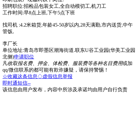
招聘职位:招检品包装女工,全自动模切工,机刀工
工作时间:早8点上班,下午5点下班
找司机 :4.2米箱货,年龄45-50岁以内,28天满勤,市内送货,中午
管饭,
李厂长
单位地址:青岛市即墨区潮海街道.联东U谷工业园(华美工业园
北侧)
申请职位
凡
收取报名费、押金、体检费、服装费等各种名目费用
或加
qq/微信联系的都可能有欺诈嫌疑，请保持警惕！
☆收藏这条信息
◇虚假信息举报
即时通
短信
--
该信息由用户发布，内容中所涉及承诺均由用户自行负责