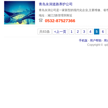
青岛永润道路养护公司
青岛永润公司是一家新型的现代化企业,主要维修、省
平方米，
地址：湘江2路管理所附近
0532-87527366
共83条
<上一页
1
2
3
4
5
6
手机版
-
用户帮助
-
用
Copyright © qdj