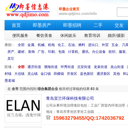
即墨企业黄页
www.qdjimo.com/info
首页
即墨房产
即墨招聘
二手
交友
便民服务
餐饮美食
休闲娱乐
教育培训
婚庆/摄影
类别：
全部
金属、机械、机电
化工、石油、燃料
进出口、外贸
五金、刀
房产、建材、装饰
广告、印刷、包装
计算机、通讯、办公设备
纺织、服装
其它
区域：
全部
通济街道
潮海街道
环秀街道
北安街道
龙泉街道
龙山街道
村镇
大信镇
灵山镇
金口镇
田横镇
开发区
蓝色新区
通济新区
其他
和
墨老城
在
全市
范围内找到
综合集团企业
相关经过审核的结果
83
条
青岛宜兰环保科技有限公司
公司从事环境治理项目包括：工业厂房室内环境治理（
气/无机废
地址：青岛市李沧区李沧工业园
15963279455/QQ:1742036792