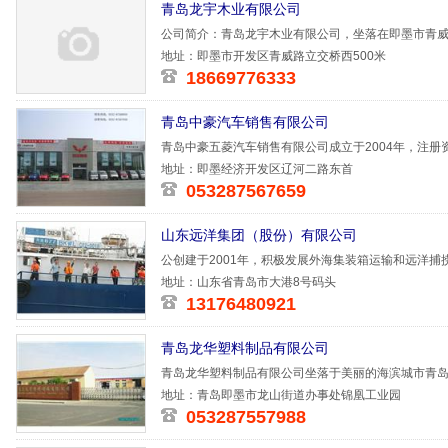
青岛龙宇木业有限公司
公司简介：青岛龙宇木业有限公司，坐落在即墨市青威路
3个，产值
地址：即墨市开发区青威路立交桥西500米
18669776333
青岛中豪汽车销售有限公司
青岛中豪五菱汽车销售有限公司成立于2004年，注册资
市经济开发
地址：即墨经济开发区辽河二路东首
053287567659
山东远洋集团（股份）有限公司
公创建于2001年，积极发展外海集装箱运输和远洋
深加工，开
地址：山东省青岛市大港8号码头
13176480921
青岛龙华塑料制品有限公司
青岛龙华塑料制品有限公司坐落于美丽的海滨城市青岛，
人，企业拥
地址：青岛即墨市龙山街道办事处锦凰工业园
053287557988