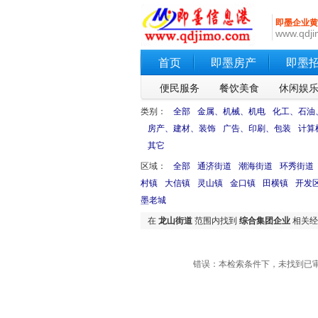
即墨企业黄
www.qdji
首页
即墨房产
即墨
便民服务
餐饮美食
休闲娱
类别：
全部
金属、机械、机电
化工、石油
房产、建材、装饰
广告、印刷、包装
计算
其它
区域：
全部
通济街道
潮海街道
环秀街道
村镇
大信镇
灵山镇
金口镇
田横镇
开发
墨老城
在
龙山街道
范围内找到
综合集团企业
相关经
错误：本检索条件下，未找到已