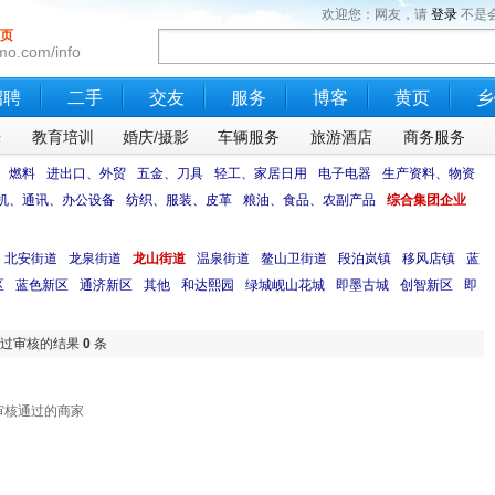
欢迎您：网友，请
登录
不是
页
mo.com/info
招聘
二手
交友
服务
博客
黄页
乡
乐
教育培训
婚庆/摄影
车辆服务
旅游酒店
商务服务
、燃料
进出口、外贸
五金、刀具
轻工、家居日用
电子电器
生产资料、物资
机、通讯、办公设备
纺织、服装、皮革
粮油、食品、农副产品
综合集团企业
北安街道
龙泉街道
龙山街道
温泉街道
鳌山卫街道
段泊岚镇
移风店镇
蓝
区
蓝色新区
通济新区
其他
和达熙园
绿城岘山花城
即墨古城
创智新区
即
过审核的结果
0
条
审核通过的商家