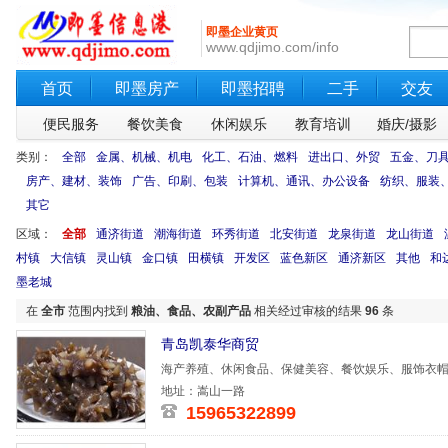
即墨企业黄页
www.qdjimo.com/info
首页
即墨房产
即墨招聘
二手
交友
便民服务
餐饮美食
休闲娱乐
教育培训
婚庆/摄影
类别：
全部
金属、机械、机电
化工、石油、燃料
进出口、外贸
五金、刀
房产、建材、装饰
广告、印刷、包装
计算机、通讯、办公设备
纺织、服装
其它
区域：
全部
通济街道
潮海街道
环秀街道
北安街道
龙泉街道
龙山街道
村镇
大信镇
灵山镇
金口镇
田横镇
开发区
蓝色新区
通济新区
其他
和
墨老城
在
全市
范围内找到
粮油、食品、农副产品
相关经过审核的结果
96
条
青岛凯泰华商贸
海产养殖、休闲食品、保健美容、餐饮娱乐、服饰衣
地址：嵩山一路
15965322899