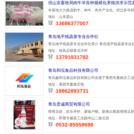
供山东畜牧局肉牛羊良种规模化养殖供求示范
本基地大力推进奶牛、肉牛、肉羊产业化。经过多年积
尔牛，夏洛
地址：山东梁山
13686377007
青岛地平线蔬菜专业合作社
青岛地平线蔬菜专业合作社简介 青岛地平线蔬菜专业合
店镇
地址：移风店镇黄戈庄村
13791931782
青岛和泓食品科技有限公司
青岛鑫和泓食品科技有限公司坐落于莱西市夏格庄工业
腌制粉等食
地址：莱西市夏格庄镇
19862893731
青岛贵诚商贸有限公司
维维豆奶，欢乐开怀。家喻户晓。新推出瓶装维维豆奶
添加剂
地址：即墨市服装工业园华山二路北首
0532-85558698