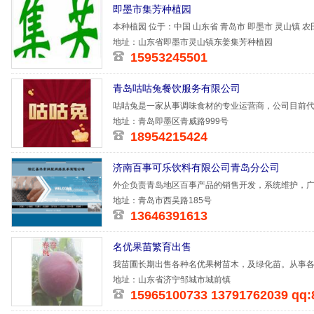
即墨市集芳种植园
本种植园 位于：中国 山东省 青岛市 即墨市 灵山镇
作
地址：山东省即墨市灵山镇东姜集芳种植园
15953245501
青岛咕咕兔餐饮服务有限公司
咕咕兔是一家从事调味食材的专业运营商，公司目前
格、贯中泉
地址：青岛即墨区青威路999号
18954215424
济南百事可乐饮料有限公司青岛分公司
外企负责青岛地区百事产品的销售开发，系统维护，
地址：青岛市西吴路185号
13646391613
名优果苗繁育出售
我苗圃长期出售各种名优果树苗木，及绿化苗。从事各
多万株各种
地址：山东省济宁邹城市城前镇
15965100733 13791762039 qq: