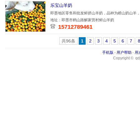
乐宝山羊奶
即墨地区零售和批发鲜挤山羊奶，品种为崂山奶山羊
地址：即墨市鹤山路解家营村鲜山羊奶
15712789461
共96条
1
2
3
4
5
6
7
手机版
-
用户帮助
-
用
Copyright © qdj