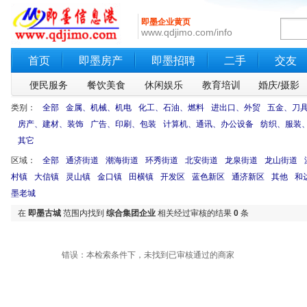
即墨企业黄页
www.qdjimo.com/info
首页
即墨房产
即墨招聘
二手
交友
便民服务
餐饮美食
休闲娱乐
教育培训
婚庆/摄影
类别：
全部
金属、机械、机电
化工、石油、燃料
进出口、外贸
五金、刀
房产、建材、装饰
广告、印刷、包装
计算机、通讯、办公设备
纺织、服装
其它
区域：
全部
通济街道
潮海街道
环秀街道
北安街道
龙泉街道
龙山街道
村镇
大信镇
灵山镇
金口镇
田横镇
开发区
蓝色新区
通济新区
其他
和
墨老城
在
即墨古城
范围内找到
综合集团企业
相关经过审核的结果
0
条
错误：本检索条件下，未找到已审核通过的商家