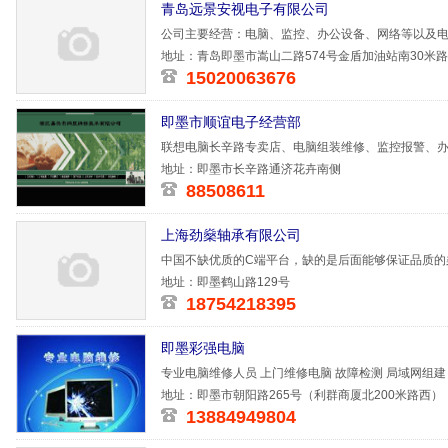
青岛远景安视电子有限公司
公司主要经营：电脑、监控、办公设备、网络等以及
验。
地址：青岛即墨市嵩山二路574号金盾加油站南30米
15020063676
即墨市顺谊电子经营部
联想电脑长辛路专卖店、电脑组装维修、监控报警、
地址：即墨市长辛路通济花卉南侧
88508611
上海劲燊轴承有限公司
中国不缺优质的C端平台，缺的是后面能够保证品质的
业M端的革命
地址：即墨鹤山路129号
18754218395
即墨彩强电脑
专业电脑维修人员 上门维修电脑 故障检测 局域网组建
地址：即墨市朝阳路265号（利群商厦北200米路西）
13884949804