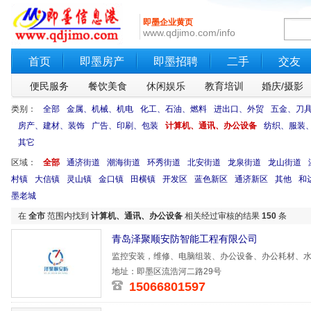
即墨企业黄页
www.qdjimo.com/info
首页
即墨房产
即墨招聘
二手
交友
便民服务
餐饮美食
休闲娱乐
教育培训
婚庆/摄影
类别：
全部
金属、机械、机电
化工、石油、燃料
进出口、外贸
五金、刀
房产、建材、装饰
广告、印刷、包装
计算机、通讯、办公设备
纺织、服装
其它
区域：
全部
通济街道
潮海街道
环秀街道
北安街道
龙泉街道
龙山街道
村镇
大信镇
灵山镇
金口镇
田横镇
开发区
蓝色新区
通济新区
其他
和
墨老城
在
全市
范围内找到
计算机、通讯、办公设备
相关经过审核的结果
150
条
青岛泽聚顺安防智能工程有限公司
监控安装，维修、电脑组装、办公设备、办公耗材、水
维护。承
地址：即墨区流浩河二路29号
15066801597