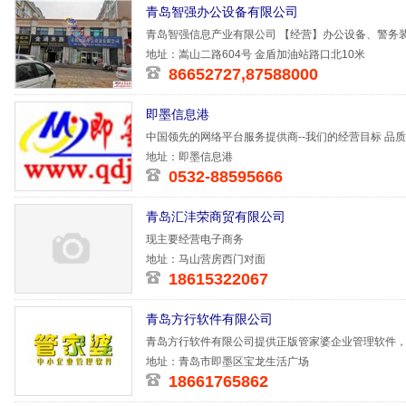
青岛智强办公设备有限公司
青岛智强信息产业有限公司 【经营】办公设备、警务
布线；监
地址：嵩山二路604号 金盾加油站路口北10米
86652727,87588000
即墨信息港
中国领先的网络平台服务提供商--我们的经营目标 品质
地址：即墨信息港
0532-88595666
青岛汇沣荣商贸有限公司
现主要经营电子商务
地址：马山营房西门对面
18615322067
青岛方行软件有限公司
青岛方行软件有限公司提供正版管家婆企业管理软件
件，操作简单
地址：青岛市即墨区宝龙生活广场
18661765862