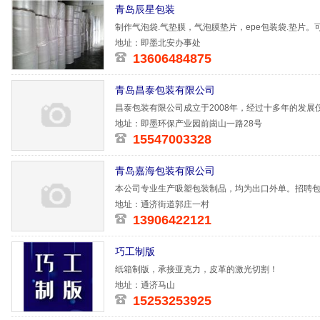
青岛辰星包装
制作气泡袋.气垫膜，气泡膜垫片，epe包装袋.垫片。可供尺
50*10，30*30，10
地址：即墨北安办事处
13606484875
青岛昌泰包装有限公司
昌泰包装有限公司成立于2008年，经过十多年的发展仅
万元。公司现
地址：即墨环保产业园前崮山一路28号
15547003328
青岛嘉海包装有限公司
本公司专业生产吸塑包装制品，均为出口外单。招聘包
资发放及
地址：通济街道郭庄一村
13906422121
巧工制版
纸箱制版，承接亚克力，皮革的激光切割！
地址：通济马山
15253253925