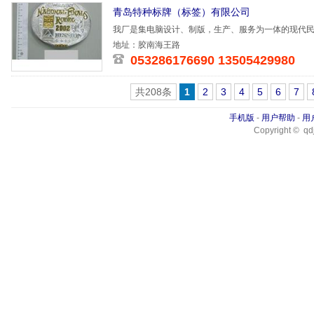
青岛特种标牌（标签）有限公司
我厂是集电脑设计、制版，生产、服务为一体的现代民
足”为经营
地址：胶南海王路
053286176690 13505429980
共208条
1
2
3
4
5
6
7
手机版
-
用户帮助
-
用
Copyright © qdj