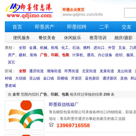
即墨企业黄页
www.qdjimo.com/info
首页
即墨房产
即墨招聘
二手
交友
便民服务
餐饮美食
休闲娱乐
教育培训
婚庆/摄影
类别：
全部
金属、机械、机电
化工、石油、燃料
进出口、外贸
五金、刀
房产、建材、装饰
广告、印刷、包装
计算机、通讯、办公设备
纺织、服装
其它
区域：
全部
通济街道
潮海街道
环秀街道
北安街道
龙泉街道
龙山街道
村镇
大信镇
灵山镇
金口镇
田横镇
开发区
蓝色新区
通济新区
其他
和
墨老城
在
全市
范围内找到
广告、印刷、包装
相关经过审核的结果
208
条
即墨双信纸箱厂
青岛晓阳包装有限公司承做各种出口内销纸箱，彩箱,彩
的信誉和
地址：青岛即墨市通济办事处孙家庄村南工业园
13969716558