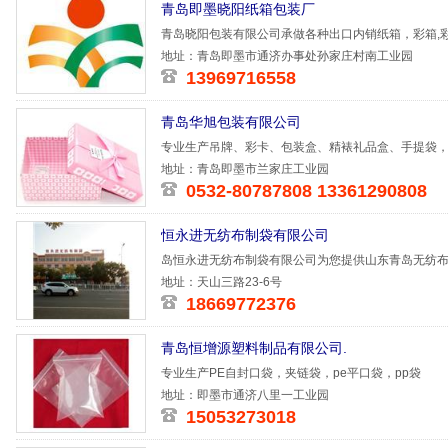
青岛即墨晓阳纸箱包装厂
青岛晓阳包装有限公司承做各种出口内销纸箱，彩箱,彩
的信誉和
地址：青岛即墨市通济办事处孙家庄村南工业园
13969716558
青岛华旭包装有限公司
专业生产吊牌、彩卡、包装盒、精裱礼品盒、手提袋
地址：青岛即墨市兰家庄工业园
0532-80787808 13361290808
恒永进无纺布制袋有限公司
岛恒永进无纺布制袋有限公司为您提供山东青岛无纺
断的创新，
地址：天山三路23-6号
18669772376
青岛恒增源塑料制品有限公司.
专业生产PE自封口袋，夹链袋，pe平口袋，pp袋
地址：即墨市通济八里一工业园
15053273018