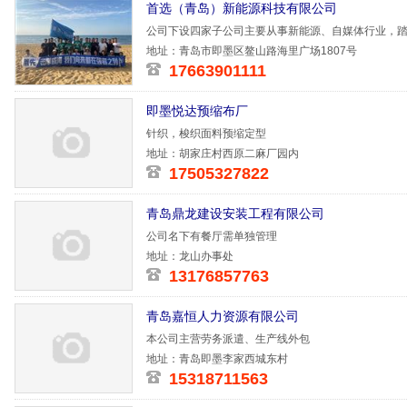
首选（青岛）新能源科技有限公司
公司下设四家子公司主要从事新能源、自媒体行业，踏石
一，励志再
地址：青岛市即墨区鳌山路海里广场1807号
17663901111
即墨悦达预缩布厂
针织，梭织面料预缩定型
地址：胡家庄村西原二麻厂园内
17505327822
青岛鼎龙建设安装工程有限公司
公司名下有餐厅需单独管理
地址：龙山办事处
13176857763
青岛嘉恒人力资源有限公司
本公司主营劳务派遣、生产线外包
地址：青岛即墨李家西城东村
15318711563