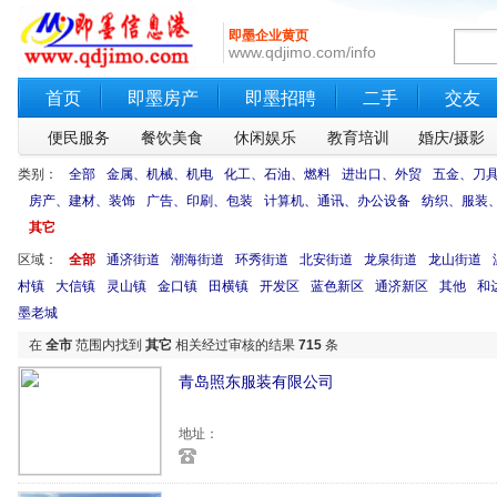
即墨企业黄页
www.qdjimo.com/info
首页
即墨房产
即墨招聘
二手
交友
便民服务
餐饮美食
休闲娱乐
教育培训
婚庆/摄影
类别：
全部
金属、机械、机电
化工、石油、燃料
进出口、外贸
五金、刀
房产、建材、装饰
广告、印刷、包装
计算机、通讯、办公设备
纺织、服装
其它
区域：
全部
通济街道
潮海街道
环秀街道
北安街道
龙泉街道
龙山街道
村镇
大信镇
灵山镇
金口镇
田横镇
开发区
蓝色新区
通济新区
其他
和
墨老城
在
全市
范围内找到
其它
相关经过审核的结果
715
条
青岛照东服装有限公司
地址：