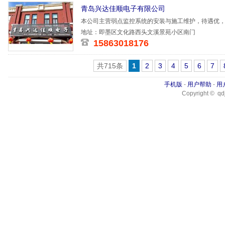
青岛兴达佳顺电子有限公司
本公司主营弱点监控系统的安装与施工维护，待遇优
一天，法定
地址：即墨区文化路西头文溪景苑小区南门
15863018176
共715条
1
2
3
4
5
6
7
手机版
-
用户帮助
-
用
Copyright © qdj