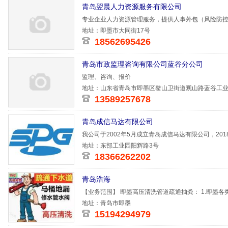
青岛翌晨人力资源服务有限公司
专业企业人力资源管理服务，提供人事外包（风险防
案管理等）
地址：即墨市大同街17号
18562695426
青岛市政监理咨询有限公司蓝谷分公司
监理、咨询、报价
地址：山东省青岛市即墨区鳌山卫街道观山路蓝谷工
13589257678
青岛成信马达有限公司
我公司于2002年5月成立青岛成信马达有限公司，20
是一家生产马
地址：东部工业园阳辉路3号
18366262202
青岛浩海
【业务范围】 即墨高压清洗管道疏通抽粪： 1.即墨
业及居
地址：青岛市即墨
15194294979