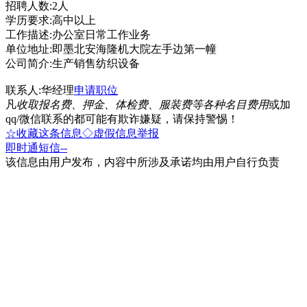
招聘人数:2人
学历要求:高中以上
工作描述:办公室日常工作业务
单位地址:即墨北安海隆机大院左手边第一幢
公司简介:生产销售纺织设备
联系人:华经理
申请职位
凡
收取报名费、押金、体检费、服装费等各种名目费用
或加
qq/微信联系的都可能有欺诈嫌疑，请保持警惕！
☆收藏这条信息
◇虚假信息举报
即时通
短信
--
该信息由用户发布，内容中所涉及承诺均由用户自行负责