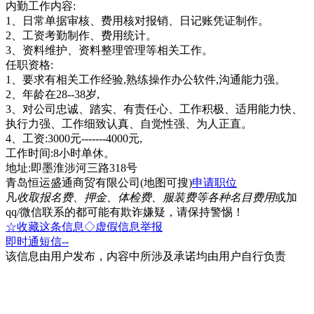
内勤工作内容:
1、日常单据审核、费用核对报销、日记账凭证制作。
2、工资考勤制作、费用统计。
3、资料维护、资料整理管理等相关工作。
任职资格:
1、要求有相关工作经验,熟练操作办公软件,沟通能力强。
2、年龄在28--38岁,
3、对公司忠诚、踏实、有责任心、工作积极、适用能力快、
执行力强、工作细致认真、自觉性强、为人正直。
4、工资:3000元-------4000元,
工作时间:8小时单休。
地址:即墨淮涉河三路318号
青岛恒运盛通商贸有限公司(地图可搜)
申请职位
凡
收取报名费、押金、体检费、服装费等各种名目费用
或加
qq/微信联系的都可能有欺诈嫌疑，请保持警惕！
☆收藏这条信息
◇虚假信息举报
即时通
短信
--
该信息由用户发布，内容中所涉及承诺均由用户自行负责