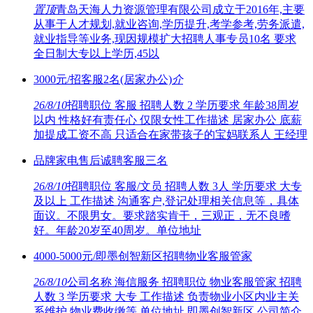
置顶
青岛天海人力资源管理有限公司成立于2016年,主要
从事于人才规划,就业咨询,学历提升,考学参考,劳务派遣,
就业指导等业务,现因规模扩大招聘人事专员10名 要求
全日制大专以上学历,45以
3000元/招客服2名(居家办公)
介
26/8/10
招聘职位 客服 招聘人数 2 学历要求 年龄38周岁
以内 性格好有责任心 仅限女性工作描述 居家办公 底薪
加提成工资不高 只适合在家带孩子的宝妈联系人 王经理
品牌家电售后诚聘客服三名
26/8/10
招聘职位 客服/文员 招聘人数 3人 学历要求 大专
及以上 工作描述 沟通客户,登记处理相关信息等，具体
面议。不限男女。要求踏实肯干，三观正，无不良嗜
好。年龄20岁至40周岁。单位地址
4000-5000元/即墨创智新区招聘物业客服管家
26/8/10
公司名称 海信服务 招聘职位 物业客服管家 招聘
人数 3 学历要求 大专 工作描述 负责物业小区内业主关
系维护,物业费收缴等 单位地址 即墨创智新区 公司简介