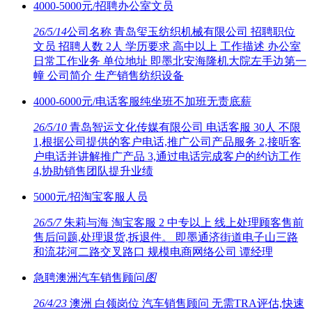
4000-5000元/招聘办公室文员
26/5/14
公司名称 青岛玺玉纺织机械有限公司 招聘职位
文员 招聘人数 2人 学历要求 高中以上 工作描述 办公室
日常工作业务 单位地址 即墨北安海隆机大院左手边第一
幢 公司简介 生产销售纺织设备
4000-6000元/电话客服纯坐班不加班无责底薪
26/5/10
青岛智运文化传媒有限公司 电话客服 30人 不限
1,根据公司提供的客户电话,推广公司产品服务 2,接听客
户电话并讲解推广产品 3,通过电话完成客户的约访工作
4,协助销售团队提升业绩
5000元/招淘宝客服人员
26/5/7
朱莉与海 淘宝客服 2 中专以上 线上处理顾客售前
售后问题,处理退货,拆退件。 即墨通济街道电子山三路
和流花河二路交叉路口 规模电商网络公司 谭经理
急聘澳洲汽车销售顾问
图
26/4/23
澳洲 白领岗位 汽车销售顾问 无需TRA评估,快速