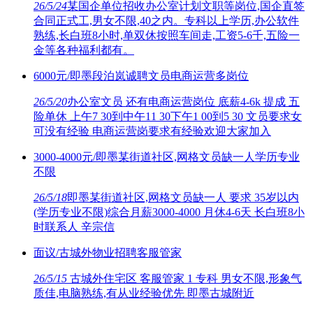
26/5/24
某国企单位招收办公室计划文职等岗位,国企直签
合同正式工,男女不限,40之内。专科以上学历,办公软件
熟练,长白班8小时,单双休按照车间走,工资5-6千,五险一
金等各种福利都有。
6000元/即墨段泊岚诚聘文员电商运营多岗位
26/5/20
办公室文员 还有电商运营岗位 底薪4-6k 提成 五
险单休 上午7 30到中午11 30下午1 00到5 30 文员要求女
可没有经验 电商运营岗要求有经验欢迎大家加入
3000-4000元/即墨某街道社区,网格文员缺一人学历专业
不限
26/5/18
即墨某街道社区,网格文员缺一人 要求 35岁以内
(学历专业不限)综合月薪3000-4000 月休4-6天 长白班8小
时联系人 辛宗信
面议/古城外物业招聘客服管家
26/5/15
古城外住宅区 客服管家 1 专科 男女不限,形象气
质佳,电脑熟练,有从业经验优先 即墨古城附近