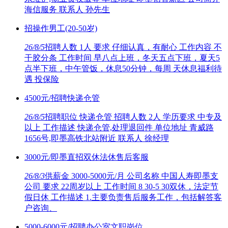
海信服务 联系人 孙先生
招操作男工(20-50岁)
26/8/5
招聘人数 1人 要求 仔细认真，有耐心 工作内容 不
干胶分条 工作时间 早八点上班，冬天五点下班，夏天5
点半下班，中午管饭，休息50分钟，每周 天休息福利待
遇 投保险
4500元/招聘快递仓管
26/8/5
招聘职位 快递仓管 招聘人数 2人 学历要求 中专及
以上 工作描述 快递仓管,处理退回件 单位地址 青威路
1656号,即墨高铁北站附近 联系人 徐经理
3000元/即墨直招双休法休售后客服
26/8/3
供薪金 3000-5000元/月 公司名称 中国人寿即墨支
公司 要求 22周岁以上 工作时间 8 30-5 30双休，法定节
假日休 工作描述 1.主要负责售后服务工作，包括解答客
户咨询、
5000-6000元/招聘办公室文职岗位