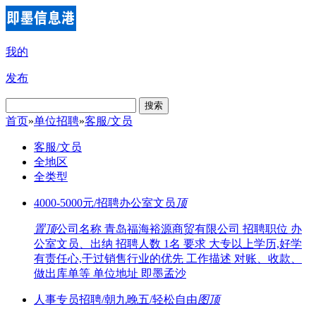
我的
发布
搜索
首页
»
单位招聘
»
客服/文员
客服/文员
全地区
全类型
4000-5000元/招聘办公室文员
顶
置顶
公司名称 青岛福海裕源商贸有限公司 招聘职位 办
公室文员、出纳 招聘人数 1名 要求 大专以上学历,好学
有责任心,干过销售行业的优先 工作描述 对账、收款、
做出库单等 单位地址 即墨孟沙
人事专员招聘/朝九晚五/轻松自由
图
顶