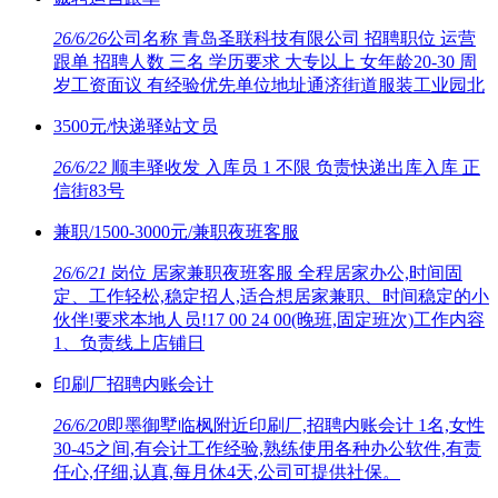
26/6/26
公司名称 青岛圣联科技有限公司 招聘职位 运营
跟单 招聘人数 三名 学历要求 大专以上 女年龄20-30 周
岁工资面议 有经验优先单位地址通济街道服装工业园北
3500元/快递驿站文员
26/6/22
顺丰驿收发 入库员 1 不限 负责快递出库入库 正
信街83号
兼职/1500-3000元/兼职夜班客服
26/6/21
岗位 居家兼职夜班客服 全程居家办公,时间固
定、工作轻松,稳定招人,适合想居家兼职、时间稳定的小
伙伴!要求本地人员!17 00 24 00(晚班,固定班次)工作内容
1、负责线上店铺日
印刷厂招聘内账会计
26/6/20
即墨御墅临枫附近印刷厂,招聘内账会计 1名,女性
30-45之间,有会计工作经验,熟练使用各种办公软件,有责
任心,仔细,认真,每月休4天,公司可提供社保。