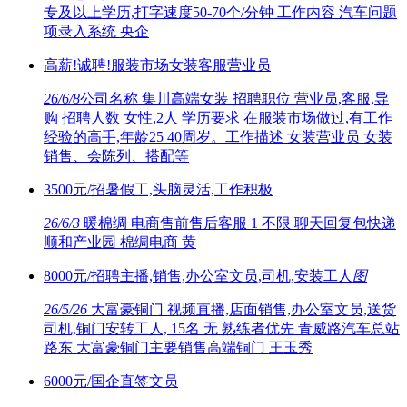
专及以上学历,打字速度50-70个/分钟 工作内容 汽车问题
项录入系统 央企
高薪!诚聘!服装市场女装客服营业员
26/6/8
公司名称 集川高端女装 招聘职位 营业员,客服,导
购 招聘人数 女性,2人 学历要求 在服装市场做过,有工作
经验的高手,年龄25 40周岁。工作描述 女装营业员 女装
销售、会陈列、搭配等
3500元/招暑假工,头脑灵活,工作积极
26/6/3
暖棉绸 电商售前售后客服 1 不限 聊天回复包快递
顺和产业园 棉绸电商 黄
8000元/招聘主播,销售,办公室文员,司机,安装工人
图
26/5/26
大富豪铜门 视频直播,店面销售,办公室文员,送货
司机,铜门安转工人, 15名 无 熟练者优先 青威路汽车总站
路东 大富豪铜门主要销售高端铜门 王玉秀
6000元/国企直签文员