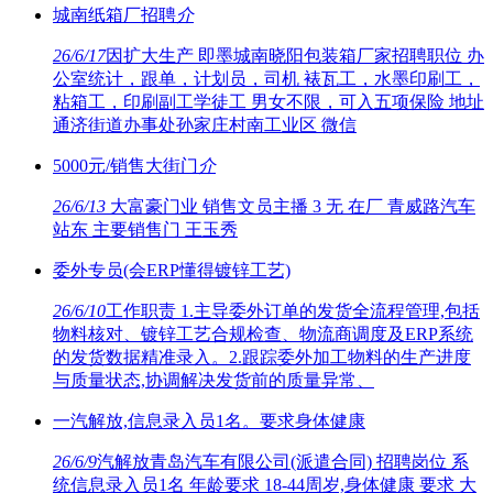
城南纸箱厂招聘
介
26/6/17
因扩大生产 即墨城南晓阳包装箱厂家招聘职位 办
公室统计，跟单，计划员，司机 裱瓦工，水墨印刷工，
粘箱工，印刷副工学徒工 男女不限，可入五项保险 地址
通济街道办事处孙家庄村南工业区 微信
5000元/销售大街门
介
26/6/13
大富豪门业 销售文员主播 3 无 在厂 青威路汽车
站东 主要销售门 王玉秀
委外专员(会ERP懂得镀锌工艺)
26/6/10
工作职责 1.主导委外订单的发货全流程管理,包括
物料核对、镀锌工艺合规检查、物流商调度及ERP系统
的发货数据精准录入。2.跟踪委外加工物料的生产进度
与质量状态,协调解决发货前的质量异常、
一汽解放,信息录入员1名。要求身体健康
26/6/9
汽解放青岛汽车有限公司(派遣合同) 招聘岗位 系
统信息录入员1名 年龄要求 18-44周岁,身体健康 要求 大