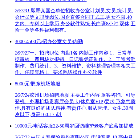
26/7/31
即墨某国企单位招收办公室计划员,文员,统计员,
会计员等文职等岗位,国企直签合同正式工,男女不限,40
之内。专科以上学历,办公软件熟练,长白班8小时,双休,五
险一金等各种福利都有。
3000-4500元/招办公室文员/内勤
26/7/27
一、招聘职位 内勤1名 内勤工作内容 1、日常单
据审核、费用核对报销、日记账凭证制作。2、工资考勤
制作、费用统计。3、资料维护、资料整理管理等相关工
作。任职资格 1、要求熟练操作办公软件
8000元/胶东机场地服
26/7/24
胶州机场招聘地服 主要工作内容 旅客咨询、引导
登机、办理机场贵宾厅会员卡(休息室VIP)要求 形象气质
佳,具有良好的团队精神,有责任心,服从管理。女生,30周
岁以下,身高160-175以
10000元/电话客服22-50周岁回访维护老客户底薪加提成
26/7/23
中国人寿保险股份有限公司 电话客服 10 高中及