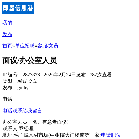
我的
发布
首页
»
单位招聘
»
客服/文员
面议/办公室人员
ID编号：2823378 2026年2月24日发布 782次查看
类型：
验证会员
发布：gnjhyj
电话：
--
电话联系
给我留言
办公室人员一名。有意者面谈!
联系人:乔经理
地址:毛子埠木材市场(中张院大门楼南第一家)
申请职位