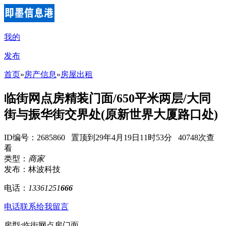
我的
发布
首页
»
房产信息
»
房屋出租
临街网点房精装门面/650平米两层/大同
街与振华街交界处(原新世界大厦路口处)
ID编号：2685860 置顶到29年4月19日11时53分 40748次查
看
类型：
商家
发布：林波科技
电话：
13361251
666
电话联系
给我留言
房型:临街网点房门面