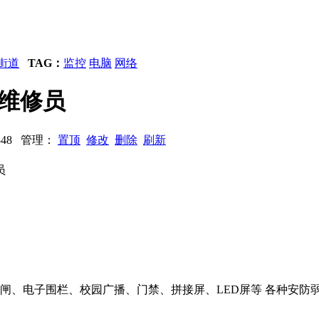
街道
TAG：
监控
电脑
网络
控维修员
4548 管理：
置顶
修改
删除
刷新
员
道闸、电子围栏、校园广播、门禁、拼接屏、LED屏等 各种安防