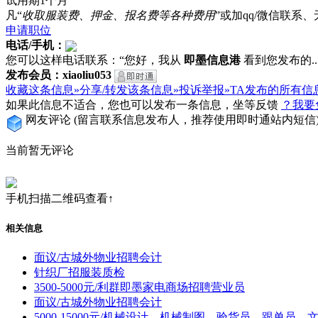
试用期1个月
凡“
收取服装费、押金、报名费等各种费用
”或加qq/微信联
申请职位
电话/手机：
您可以这样电话联系：“您好，我从
即墨信息港
看到您发布的...
发布会员：xiaoliu053
收藏这条信息»
分享/转发该条信息»
投诉举报»
TA发布的所有信
如果此信息不适合，您也可以发布一条信息，坐等反馈
？我要
网友评论
(留言联系信息发布人，推荐使用即时通站内短信
当前暂无评论
手机扫描二维码查看↑
相关信息
面议/古城外物业招聘会计
针织厂招服装质检
3500-5000元/利群即墨家电商场招聘营业员
面议/古城外物业招聘会计
5000-15000元/机械设计、机械制图、验货员、跟单员、