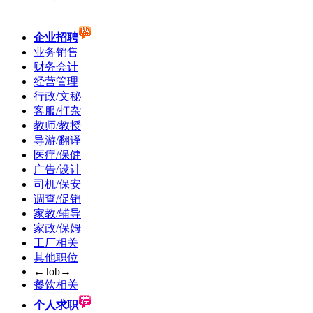
企业招聘
业务销售
财务会计
经营管理
行政/文秘
客服/打杂
教师/教授
导游/翻译
医疗/保健
广告/设计
司机/保安
调查/促销
家教/辅导
家政/保姆
工厂相关
其他职位
←Job→
餐饮相关
个人求职