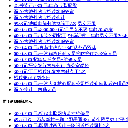
全/兼皆可/2800元/电商服装配货
面议/古城外物业招聘客服管家
面议/古城外物业招聘会计
9988元/诚聘电脑刺绣熟练工2名,男女不限
4000-6000元/4000-6000元/月男女不限,年龄20-45岁
4000-6000元/服装公司招工,扫码记数。年龄男女不限20-4
面议/古城外物业招聘客服管家
3500-4000元/青岛市政府12345话务员双休
6000-8000元/一汽解放后勤人员管吃管住办公室人员
4000-7000招聘售后文员+维修人员
5000元/平安银行青岛分行,办公室岗位
3000元/工厂招聘60岁左右勤杂工1名
招聘兼职顶岗夜班
4000-6000元/一汽大众核心配套公司招聘仓库售后管理员
面议/统计、内勤人员
置顶信息随机展示
3000-7000元/招聘电脑网络监控维修员
49万可议，西苑新村三期（即墨通济）黄金楼层83.17平 
5000-8000元/即墨城西天山一路附近招聘司机2名