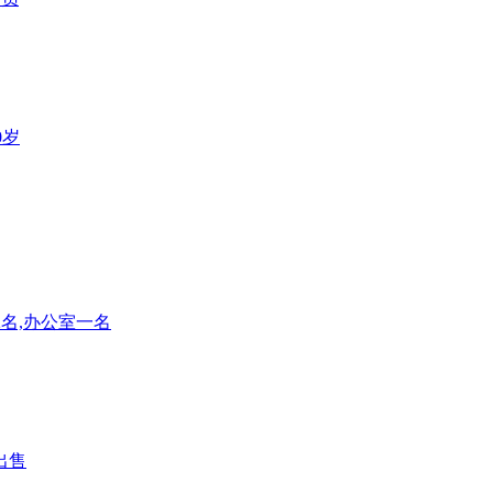
0岁
2名,办公室一名
出售