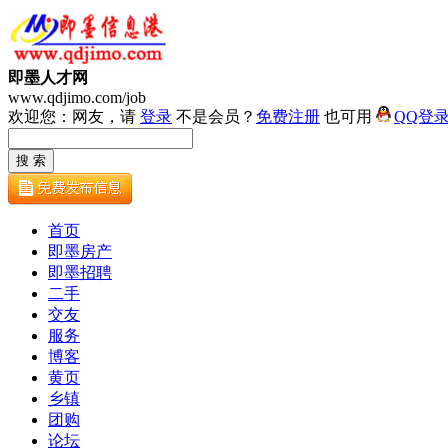
即墨人才网
www.qdjimo.com/job
欢迎您：网友，请
登录
不是会员？
免费注册
也可用
QQ登
首页
即墨房产
即墨招聘
二手
交友
服务
博客
黄页
乡镇
团购
论坛