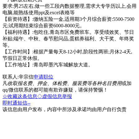
要求:男25左右,做一些工段内数据整理,需求大专学历以上,会用
电脑,能熟练使用ppt及excel表格等
【薪资待遇】:缴纳五险一金,适用期3个月综合薪资:5500-7500
元;试用期结束综合薪资6000-8000元。
【福利待遇】:包吃住,青岛市区免费班车。享受绩效奖、节日
补贴;端午、中秋、春节慰问品,蛋糕券福利、大干奖、年终奖
等。
【工作时间】:根据产量每天8-12小时,阶段性两班;月休2-4天,
节假日正常休假。
【工作地址】:青岛即墨汽车城解放大道。
联系人:辛宗信
申请职位
凡
收取报名费、押金、体检费、服装费等各种名目费用
或加
qq/微信联系的都可能有欺诈嫌疑，请保持警惕！
☆收藏这条信息
◇虚假信息举报
即时通
短信
--
该信息由用户发布，内容中所涉及承诺均由用户自行负责