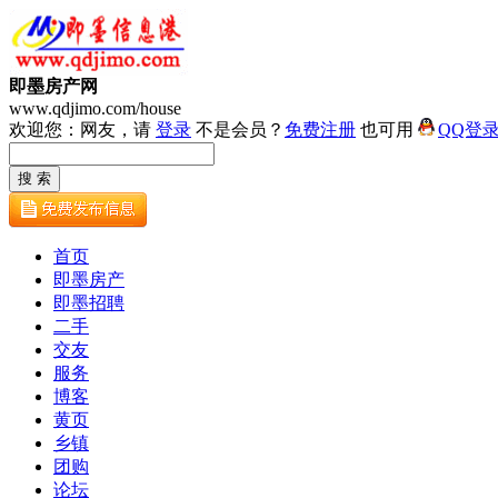
即墨房产网
www.qdjimo.com/house
欢迎您：网友，请
登录
不是会员？
免费注册
也可用
QQ登
首页
即墨房产
即墨招聘
二手
交友
服务
博客
黄页
乡镇
团购
论坛