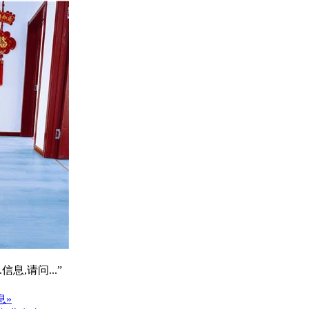
信息,请问...”
息»