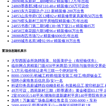
28090裕东新府二期8楼90㎡精装修1.2万/年出租
24869墨香郡2楼/6F110.48㎡精装修150万可议价
24893东方花园边户,222,新精装修,200万出售
24853山东华府C区12楼82㎡精装修带家具家电50万出售
28079窑头新村三间平房独院精装修1万/年出租
24855书香门第二期5楼138+地下室21㎡精装修85万
24858江南花园六期3楼96㎡精装修66万出售
28088布匹市场72㎡精装修6000元/年出租
24899城市名苑3楼92.99㎡精装修39万出售
置顶信息随机展示
大型西医诊所急聘医美、轻医美护士（有经验优先）
临街网点房精装门面/650平米两层/大同街与振华街交界处
5.3万元/低价转让老号三联一个绝对好号
8000-15000元/机械工程师/组装安装工/钳工/电焊钣金工
招聘小家电售后信息员(女)一名
科诺印务高薪诚聘自动糊盒机长,包装检品工,胶印机副工,
49万可议，西苑新村三期（即墨通济）黄金楼层83.17平 
2室/8500元/140平米/潮海街道新建村平房140平带院有井
急聘！万象城广场食品摊位售卖员 5500-6000 + 车补
5000-8000元/即墨城西天山一路附近招聘司机2名