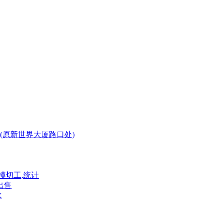
(原新世界大厦路口处)
模切工,统计
出售
水