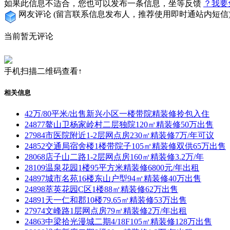
如果此信息不适合，您也可以发布一条信息，坐等反馈
？我要
网友评论
(留言联系信息发布人，推荐使用即时通站内短信
当前暂无评论
手机扫描二维码查看↑
相关信息
42万/80平米/出售新兴小区一楼带院精装修拎包入住
24877鳌山卫杨家岭村二层独院120㎡精装修50万出售
27984市医院附近1-2层网点房230㎡精装修7万/年可议
24852交通局宿舍楼1楼带院子105㎡精装修双供65万出售
28068店子山二路1-2层网点房160㎡精装修3.2万/年
28109温泉花园1楼95平方米精装修6800元/年出租
24897城市名苑16楼东山户型94㎡精装修40万出售
24898萃英花园C区1楼88㎡精装修62万出售
24891天一仁和郡10楼79.65㎡精装修53万出售
27974文峰路1层网点房79㎡精装修2万/年出租
24863中梁拾光漫城二期4/18F105㎡精装修128万出售